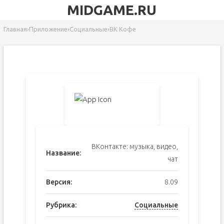
MIDGAME.RU
Главная
›
Приложение
›
Социальные
›
ВК Кофе
ВКонтакте: музыка, видео,
Название:
чат
Версия:
8.09
Рубрика:
Социальные