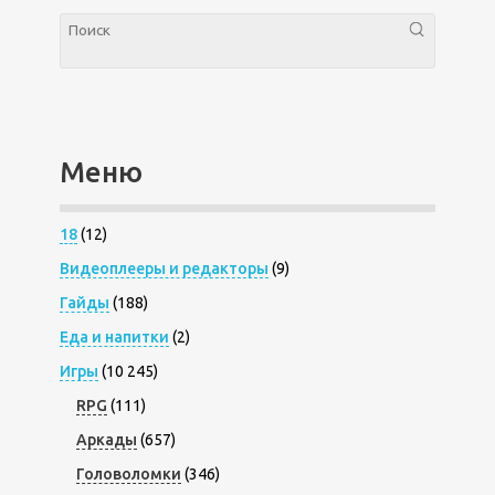
Меню
18
(12)
Видеоплееры и редакторы
(9)
Гайды
(188)
Еда и напитки
(2)
Игры
(10 245)
RPG
(111)
Аркады
(657)
Головоломки
(346)