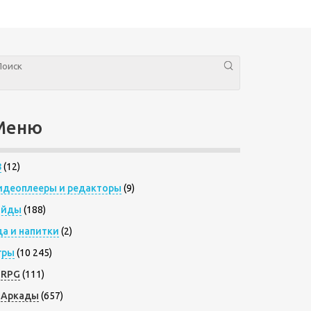
Меню
8
(12)
идеоплееры и редакторы
(9)
айды
(188)
да и напитки
(2)
гры
(10 245)
RPG
(111)
Аркады
(657)