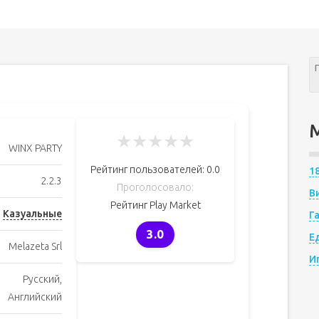
★
★
★
★
★
WINX PARTY
Рейтинг пользователей:
0.0
1
2.2.3
Проголосовало:
В
Рейтинг Play Market
Казуальные
Г
3.0
Е
Melazeta Srl
И
Русский,
Английский