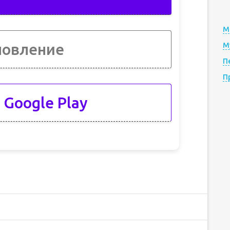
М
новление
М
П
П
 Google Play