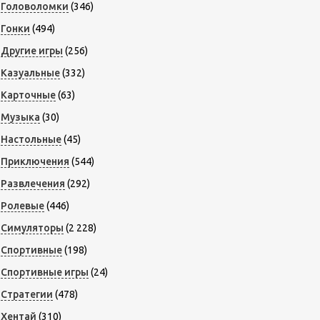
Головоломки
(346)
Гонки
(494)
Другие игры
(256)
Казуальные
(332)
Карточные
(63)
Музыка
(30)
Настольные
(45)
Приключения
(544)
Развлечения
(292)
Ролевые
(446)
Симуляторы
(2 228)
Спортивные
(198)
Спортивные игры
(24)
Стратегии
(478)
Хентай
(310)