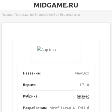
MIDGAME.RU
Главная
›
Приложение
›
Бизнес
›
ViewBox без рекламы
Название:
ViewBox
Версия:
1.7.10
Рубрика:
Бизнес
Разработчик:
ViewFi Interactive Pvt Ltd