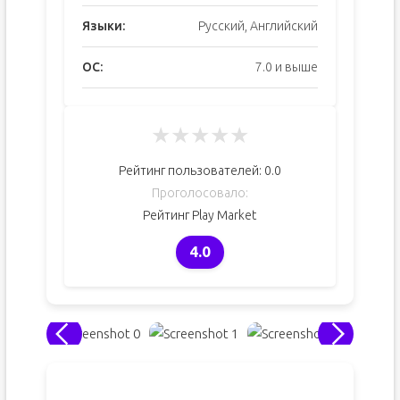
Языки:
Русский, Английский
ОС:
7.0 и выше
★
★
★
★
★
Рейтинг пользователей:
0.0
Проголосовало:
Рейтинг Play Market
4.0