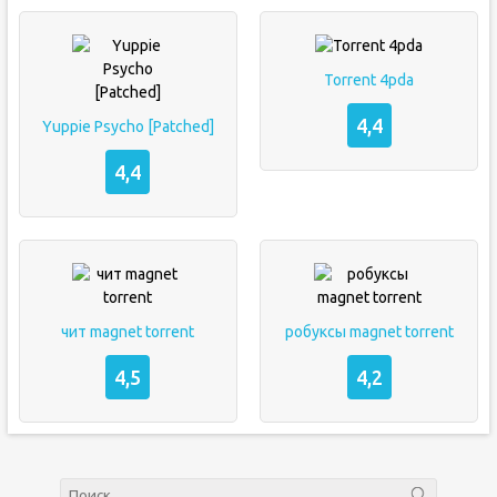
Torrent 4pda
4,4
Yuppie Psycho [Patched]
4,4
чит magnet torrent
робуксы magnet torrent
4,5
4,2