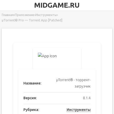
MIDGAME.RU
Главная
›
Приложение
›
Инструменты
›
µTorrent® Pro — Torrent App [Patched]
µTorrent® - торрент-
Название:
загрузчик
Версия:
8.1.4
Рубрика:
Инструменты