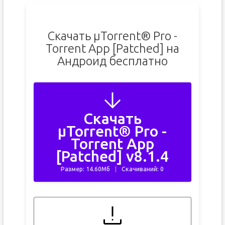
Скачать µTorrent® Pro -
Torrent App [Patched] на
Андроид бесплатно
Скачать
µTorrent® Pro -
Torrent App
[Patched] v8.1.4
Размер: 14.60Мб
Скачиваний: 0