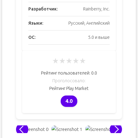
Разработчик:
Rainberry, Inc.
Языки:
Русский, Английский
ОС:
5.0 и выше
★
★
★
★
★
Рейтинг пользователей:
0.0
Проголосовало:
Рейтинг Play Market
4.0