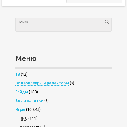
Меню
18
(12)
Видеоплееры и редакторы
(9)
Гайды
(188)
Еда и напитки
(2)
Игры
(10 245)
RPG
(111)