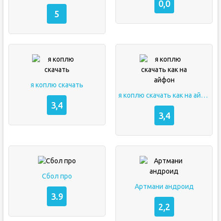
0,0
5
я коплю скачать
я коплю скачать как на айфон
3,4
3,4
Сбол про
Артмани андроид
3.9
2,2