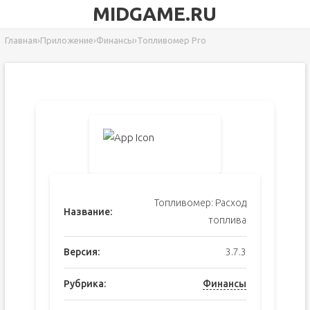
MIDGAME.RU
Главная
›
Приложение
›
Финансы
›
Топливомер Pro
Топливомер: Расход
Название:
топлива
Версия:
3.7.3
Рубрика:
Финансы