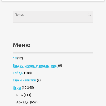
Меню
18
(12)
Видеоплееры и редакторы
(9)
Гайды
(188)
Еда и напитки
(2)
Игры
(10 245)
RPG
(111)
Аркады
(657)