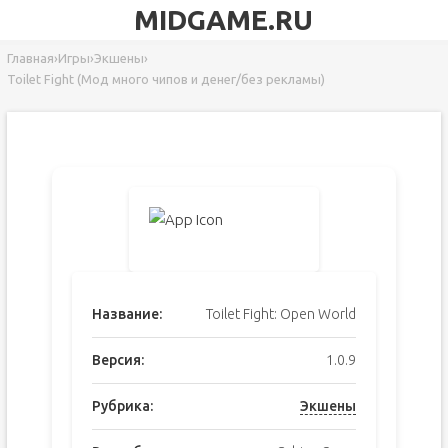
MIDGAME.RU
Главная
›
Игры
›
Экшены
›
Toilet Fight (Мод много чипов и денег/без рекламы)
Название:
Toilet Fight: Open World
Версия:
1.0.9
Рубрика:
Экшены