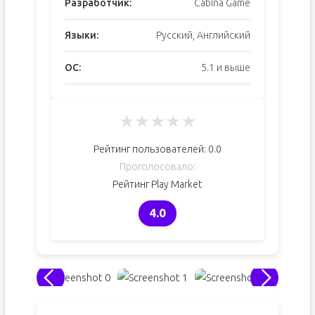
Разработчик:
Cabina Game
Языки:
Русский, Английский
ОС:
5.1 и выше
★
★
★
★
★
Рейтинг пользователей:
0.0
Проголосовало:
Рейтинг Play Market
4.0