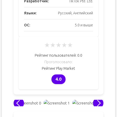
Разработчик:
TikTok Pte. Ltd.
Языки:
Русский, Английский
ОС:
5.0 и выше
★
★
★
★
★
Рейтинг пользователей:
0.0
Проголосовало:
Рейтинг Play Market
4.0