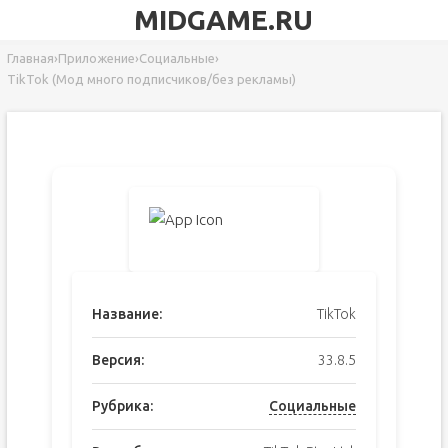
MIDGAME.RU
Главная
›
Приложение
›
Социальные
›
TikTok (Мод много подписчиков/без рекламы)
Название:
TikTok
Версия:
33.8.5
Рубрика:
Социальные