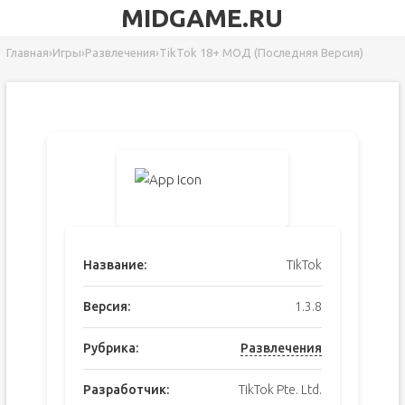
MIDGAME.RU
Главная
›
Игры
›
Развлечения
›
TikTok 18+ МОД (Последняя Версия)
Название:
TikTok
Версия:
1.3.8
Рубрика:
Развлечения
Разработчик:
TikTok Pte. Ltd.