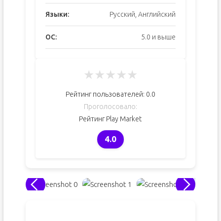
Языки:
Русский, Английский
ОС:
5.0 и выше
★
★
★
★
★
Рейтинг пользователей:
0.0
Проголосовало:
Рейтинг Play Market
4.0