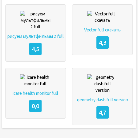
Vector full скачать
рисуем мультфильмы 2 full
4,3
4,5
icare health monitor full
geometry dash full version
0,0
4,7