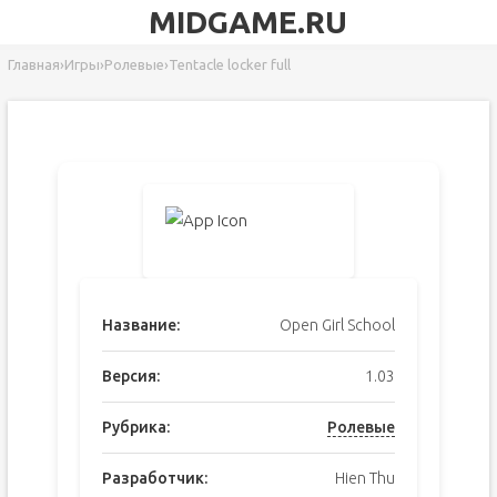
MIDGAME.RU
Главная
›
Игры
›
Ролевые
›
Tentacle locker full
Название:
Open Girl School
Версия:
1.03
Рубрика:
Ролевые
Разработчик:
Hien Thu