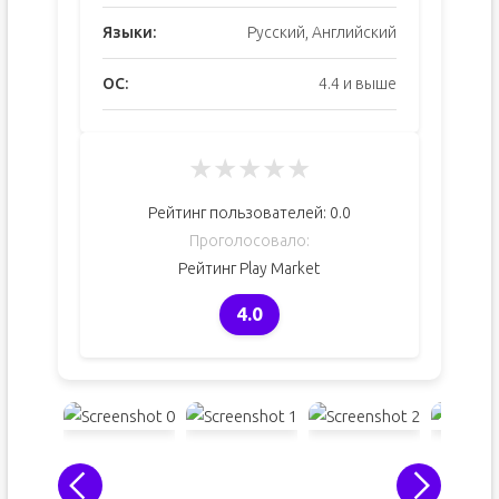
Языки:
Русский, Английский
ОС:
4.4 и выше
★
★
★
★
★
Рейтинг пользователей:
0.0
Проголосовало:
Рейтинг Play Market
4.0