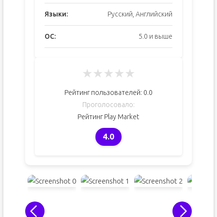
Языки:
Русский, Английский
ОС:
5.0 и выше
★
★
★
★
★
Рейтинг пользователей:
0.0
Проголосовало:
Рейтинг Play Market
4.0