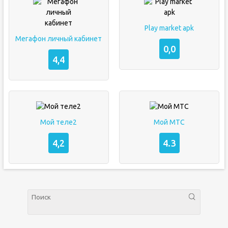
Play market apk
Мегафон личный кабинет
0,0
4,4
Мой теле2
Мой МТС
4,2
4.3