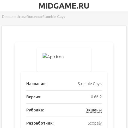
MIDGAME.RU
Главная
›
Игры
›
Экшены
›
Stumble Guys
Название:
Stumble Guys
Версия:
0.66.2
Рубрика:
Экшены
Разработчик:
Scopely