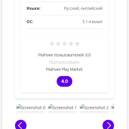
Языки:
Русский, Английский
ОС:
5.1 и выше
★
★
★
★
★
Рейтинг пользователей:
0.0
Проголосовало:
Рейтинг Play Market
4.0