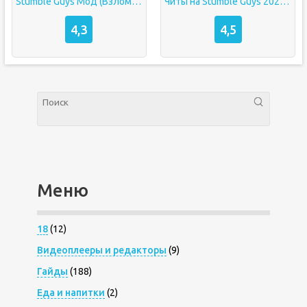
Stumble Guys Мод (Взлом Много Денег + Скины)
Читы на Stumble Guys 2023 (Последняя Версия)
4,3
4,5
Меню
18
(12)
Видеоплееры и редакторы
(9)
Гайды
(188)
Еда и напитки
(2)