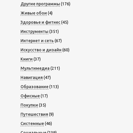
Другие программы
(176)
Живые обои
(4)
Здоровье и фитнес
(45)
Инструменты
(351)
Интернет и сеть
(67)
Искусство и дизайн
(60)
Книги
(37)
Мультимедиа
(211)
Навигация
(47)
Образование
(113)
Офисные
(17)
Покупки
(35)
Путешествия
(9)
Системные
(46)
Социальные
(239)