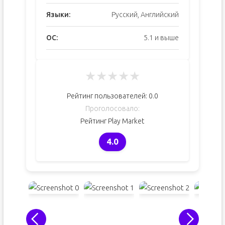
Языки:
Русский, Английский
ОС:
5.1 и выше
★
★
★
★
★
Рейтинг пользователей:
0.0
Проголосовало:
Рейтинг Play Market
4.0