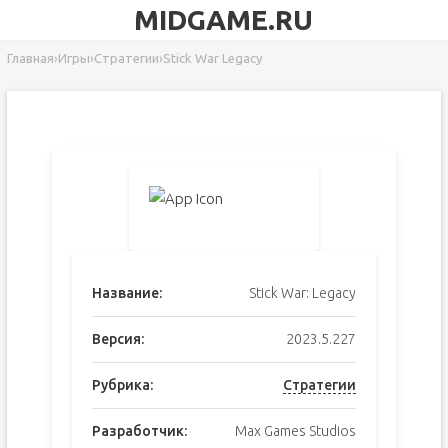
MIDGAME.RU
Главная
›
Игры
›
Стратегии
›
Stick War Legacy
Название:
Stick War: Legacy
Версия:
2023.5.227
Рубрика:
Стратегии
Разработчик:
Max Games Studios