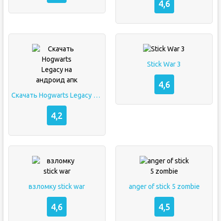
4,6
Stick War 3
4,6
Скачать Hogwarts Legacy на андроид апк
4,2
взломку stick war
anger of stick 5 zombie
4,6
4,5