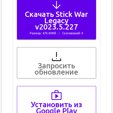
Скачать Stick War
Legacy
v2023.5.227
Размер: 476.00Мб
Скачиваний: 0
Запросить
обновление
Установить из
Google Play