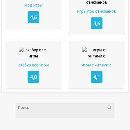
мод игры
игры про стикменов
4,6
3,6
акабур все игры
игры с читами с
4,0
4,1