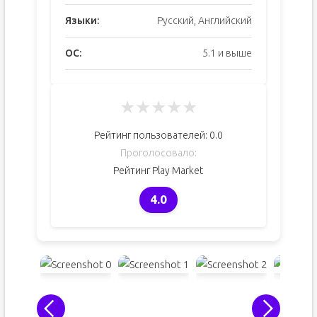
Языки:
Русский, Английский
ОС:
5.1 и выше
★
★
★
★
★
Рейтинг пользователей:
0.0
Проголосовало:
Рейтинг Play Market
4.0