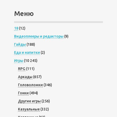
Меню
18
(12)
Видеоплееры и редакторы
(9)
Гайды
(188)
Еда и напитки
(2)
Игры
(10 245)
RPG
(111)
Аркады
(657)
Головоломки
(346)
Гонки
(494)
Другие игры
(256)
Казуальные
(332)