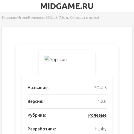
MIDGAME.RU
Главная
›
Игры
›
Ролевые
›
SOULS (Мод, Скорость игры)
Название:
SOULS
Версия:
1.2.0
Рубрика:
Ролевые
Разработчик:
Habby