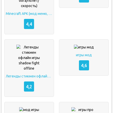
Minecraft APK (мод меню, разблокировано/режим бога/полет/скорость)
4,4
игры мод
4,6
Легенды стикмен офлайн игры shadow fight offline
4,2