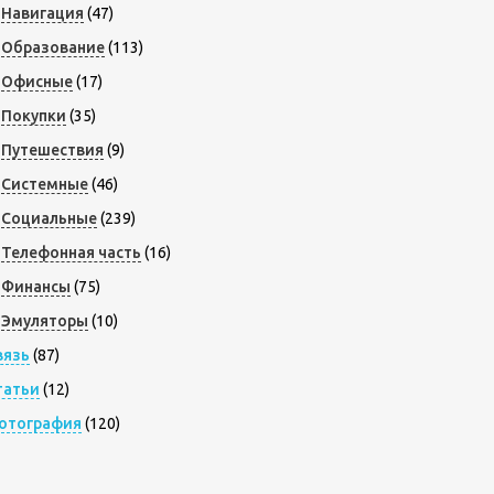
Навигация
(47)
Образование
(113)
Офисные
(17)
Покупки
(35)
Путешествия
(9)
Системные
(46)
Социальные
(239)
Телефонная часть
(16)
Финансы
(75)
Эмуляторы
(10)
вязь
(87)
татьи
(12)
отография
(120)