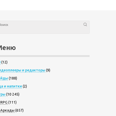
Меню
8
(12)
идеоплееры и редакторы
(9)
айды
(188)
да и напитки
(2)
гры
(10 245)
RPG
(111)
Аркады
(657)