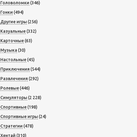
Головоломки
(346)
Гонки
(494)
Другие игры
(256)
Казуальные
(332)
Карточные
(63)
Музыка
(30)
Настольные
(45)
Приключения
(544)
Развлечения
(292)
Ролевые
(446)
Симуляторы
(2 228)
Спортивные
(198)
Спортивные игры
(24)
Стратегии
(478)
Хентай
(310)