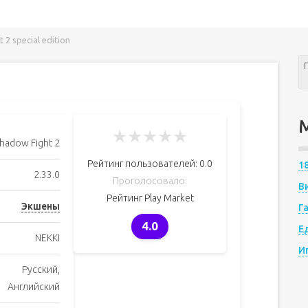
2 special edition
★
★
★
★
★
hadow Fight 2
Рейтинг пользователей:
0.0
1
2.33.0
Проголосовало:
В
Рейтинг Play Market
Экшены
Г
4.0
Е
NEKKI
И
Русский,
Английский