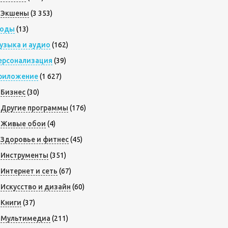
Экшены
(3 353)
оды
(13)
узыка и аудио
(162)
ерсонализация
(39)
риложение
(1 627)
Бизнес
(30)
Другие программы
(176)
Живые обои
(4)
Здоровье и фитнес
(45)
Инструменты
(351)
Интернет и сеть
(67)
Искусство и дизайн
(60)
Книги
(37)
Мультимедиа
(211)