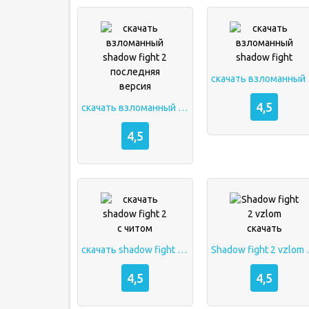
скача
4,5
скачать взломанный shadow fight 2 последняя версия
4,5
скачать shadow fight 2 с читом
Shadow fi
4,5
4,5