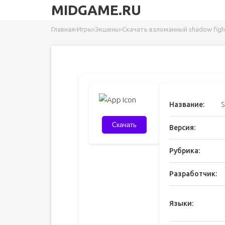
MIDGAME.RU
Главная
›
Игры
›
Экшены
›
Скачать взломанный shadow fight 
Название:
S
Скачать
Версия:
Рубрика:
Разработчик:
Языки: