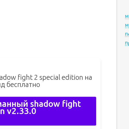
М
М
П
П
ow fight 2 special edition на
д бесплатно
анный shadow fight
on v2.33.0