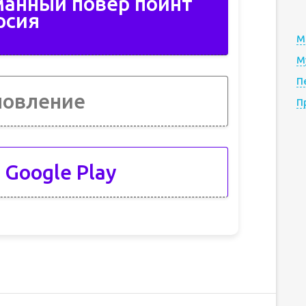
манный повер поинт
рсия
М
М
П
новление
П
 Google Play