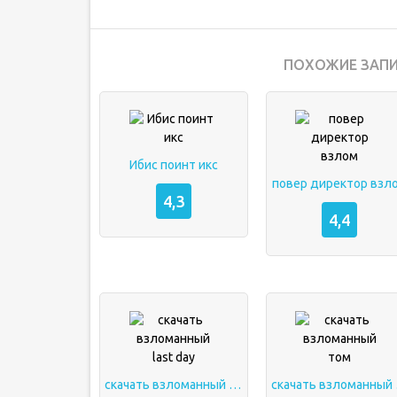
ПОХОЖИЕ ЗАПИ
Ибис поинт икс
повер директор взл
4,3
4,4
скачать взломанный last day
ска