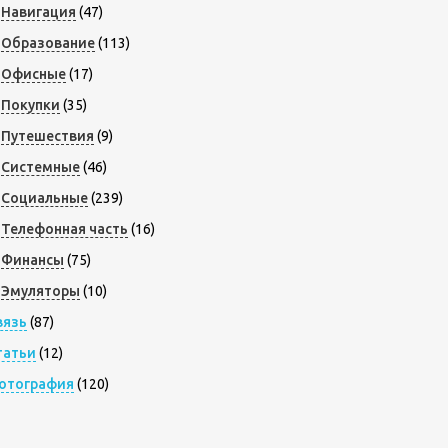
Навигация
(47)
Образование
(113)
Офисные
(17)
Покупки
(35)
Путешествия
(9)
Системные
(46)
Социальные
(239)
Телефонная часть
(16)
Финансы
(75)
Эмуляторы
(10)
вязь
(87)
татьи
(12)
отография
(120)