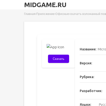
MIDGAME.RU
Главная
›
Приложение
›
Офисные
›
скачать взломанный по
Название:
Micro
Скачать
Версия:
Рубрика:
Разработчик:
Языки:
Русс