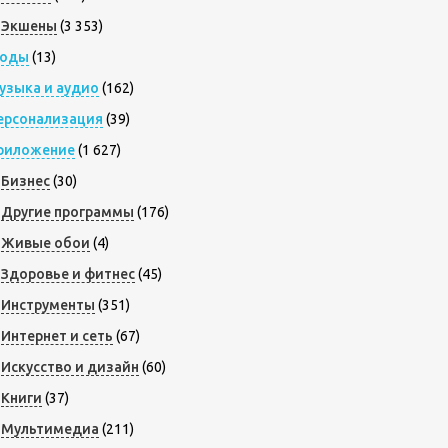
Экшены
(3 353)
оды
(13)
узыка и аудио
(162)
ерсонализация
(39)
риложение
(1 627)
Бизнес
(30)
Другие программы
(176)
Живые обои
(4)
Здоровье и фитнес
(45)
Инструменты
(351)
Интернет и сеть
(67)
Искусство и дизайн
(60)
Книги
(37)
Мультимедиа
(211)