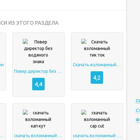
СИ ИЗ ЭТОГО РАЗДЕЛА
ом
Скачать взломанный тик ток
Повер директор без водяного знака
4,2
4,4
С
С
Ф
чать взломанный том
скачать взломанный кап кут
скачать взломанный cap cut