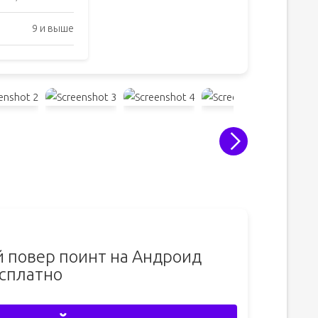
9 и выше
 повер поинт на Андроид
сплатно