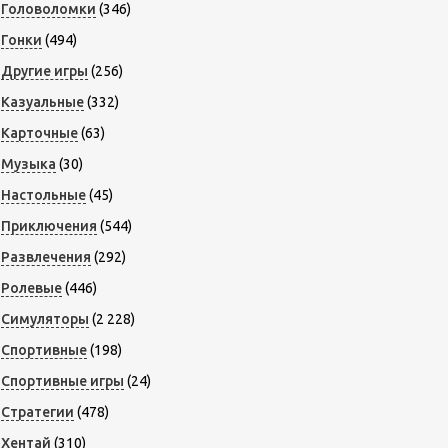
Головоломки
(346)
Гонки
(494)
Другие игры
(256)
Казуальные
(332)
Карточные
(63)
Музыка
(30)
Настольные
(45)
Приключения
(544)
Развлечения
(292)
Ролевые
(446)
Симуляторы
(2 228)
Спортивные
(198)
Спортивные игры
(24)
Стратегии
(478)
Хентай
(310)