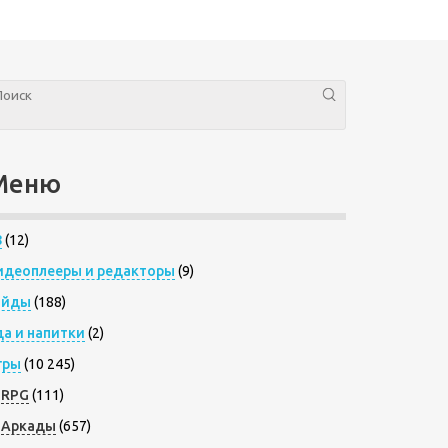
Меню
8
(12)
идеоплееры и редакторы
(9)
айды
(188)
да и напитки
(2)
гры
(10 245)
RPG
(111)
Аркады
(657)