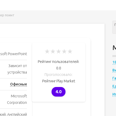
вер поинт
★
★
★
★
★
soft PowerPoint
Рейтинг пользователей:
1
Зависит от
0.0
В
устройства
Проголосовало:
Г
Рейтинг Play Market
Офисные
Е
4.0
И
Microsoft
Corporation
кий, Английский