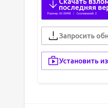
Скачать взло
последняя ве
Размер: 63.00Мб
Скачиваний: 2
Запросить об
Установить из