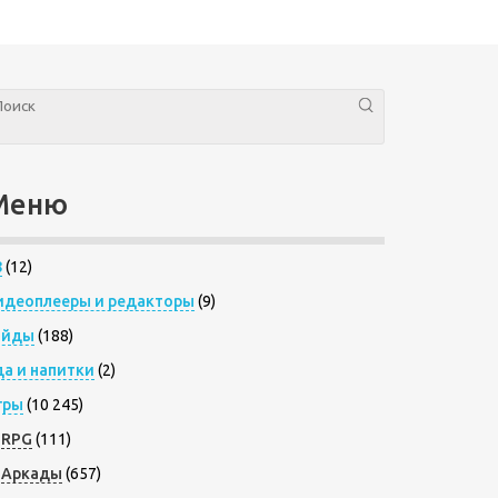
Меню
8
(12)
идеоплееры и редакторы
(9)
айды
(188)
да и напитки
(2)
гры
(10 245)
RPG
(111)
Аркады
(657)