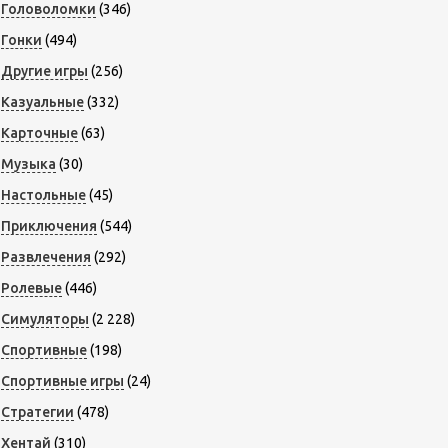
Головоломки
(346)
Гонки
(494)
Другие игры
(256)
Казуальные
(332)
Карточные
(63)
Музыка
(30)
Настольные
(45)
Приключения
(544)
Развлечения
(292)
Ролевые
(446)
Симуляторы
(2 228)
Спортивные
(198)
Спортивные игры
(24)
Стратегии
(478)
Хентай
(310)