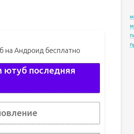
М
М
П
П
б на Андроид бесплатно
м ютуб последняя
новление