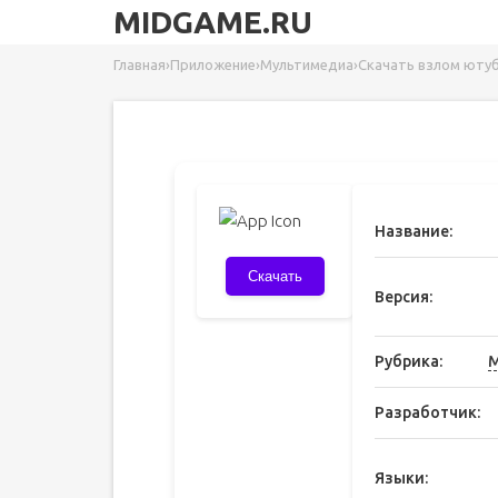
MIDGAME.RU
Главная
›
Приложение
›
Мультимедиа
›
Скачать взлом юту
Название:
Скачать
Версия:
Рубрика:
М
Разработчик:
Языки: