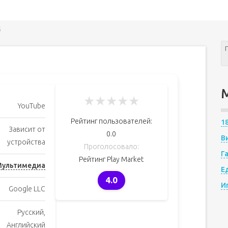
б
★
★
★
★
★
YouTube
Рейтинг пользователей:
1
Зависит от
0.0
В
устройства
Проголосовало:
Г
Рейтинг Play Market
ультимедиа
Е
4.0
И
Google LLC
Русский,
Английский