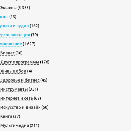
Экшены
(3 353)
оды
(13)
узыка и аудио
(162)
ерсонализация
(39)
риложение
(1 627)
Бизнес
(30)
Другие программы
(176)
Живые обои
(4)
Здоровье и фитнес
(45)
Инструменты
(351)
Интернет и сеть
(67)
Искусство и дизайн
(60)
Книги
(37)
Мультимедиа
(211)