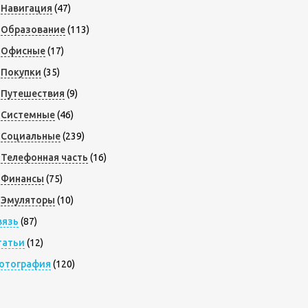
Навигация
(47)
Образование
(113)
Офисные
(17)
Покупки
(35)
Путешествия
(9)
Системные
(46)
Социальные
(239)
Телефонная часть
(16)
Финансы
(75)
Эмуляторы
(10)
вязь
(87)
татьи
(12)
отография
(120)