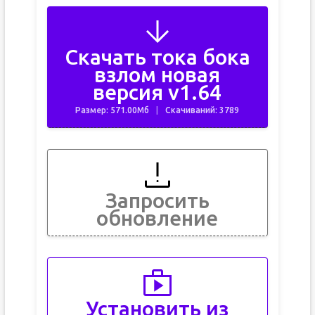
Скачать тока бока
взлом новая
версия v1.64
Размер: 571.00Мб
Скачиваний: 3789
Запросить
обновление
Установить из