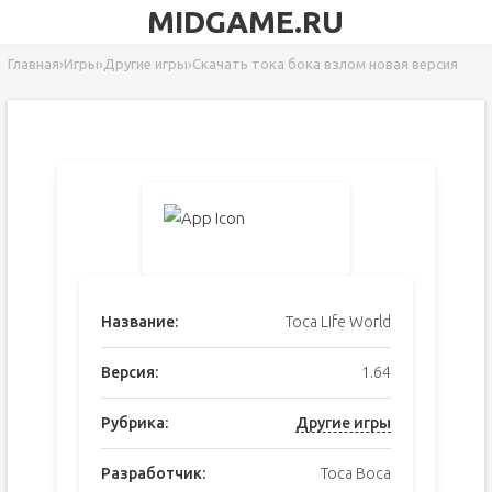
MIDGAME.RU
Главная
›
Игры
›
Другие игры
›
Скачать тока бока взлом новая версия
Название:
Toca Life World
Версия:
1.64
Рубрика:
Другие игры
Разработчик:
Toca Boca