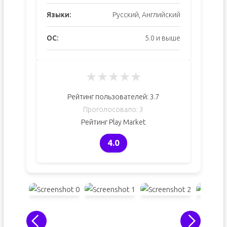
Языки:
Русский, Английский
ОС:
5.0 и выше
★
★
★
★
★
Рейтинг пользователей:
3.7
Проголосовало:
3
Рейтинг Play Market
4.0