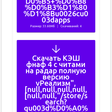
D0%B5+%D0%B8
%D0%B3%D1%80
%D1%8Bu0026cu0
03dapps
Размер: 33.60Мб
Скачиваний: 4
Скачать КЭШ
фнаф 4 с читами
на радар полную
версию
vРеализм",
[null,null,null,null,
[null,null,"/store/s
earch?
qu003d%D0%A0%