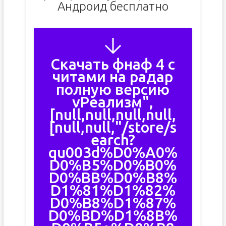
Андроид бесплатно
Скачать фнаф 4 с
читами на радар
полную версию
vРеализм",
[null,null,null,null,
[null,null,"/store/s
earch?
qu003d%D0%A0%
D0%B5%D0%B0%
D0%BB%D0%B8%
D1%81%D1%82%
D0%B8%D1%87%
D0%BD%D1%8B%