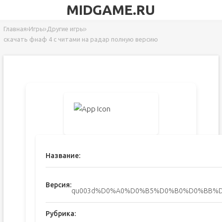
MIDGAME.RU
Главная
›
Игры
›
Другие игры
›
скачать фнаф 4 с читами на радар полную версию
Название:
Версия:
qu003d%D0%A0%D0%B5%D0%B0%D0%BB%D
Рубрика: