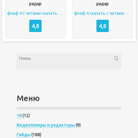
фнаф 4 с читами скачать на радар
фнаф 4 скачать с читами на радар
4,8
4,8
Меню
18
(12)
Видеоплееры и редакторы
(9)
Гайды
(188)