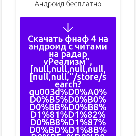
Андроид бесплатно
Скачать фнаф 4 на
андроид с читами
на радар
vРеализм",
[null,null,null,null,
[null,null,"/store/s
earch?
qu003d%D0%A0%
D0%B5%D0%B0%
D0%BB%D0%B8%
D1%81%D1%82%
D0%B8%D1%87%
D0%BD%D1%8B%