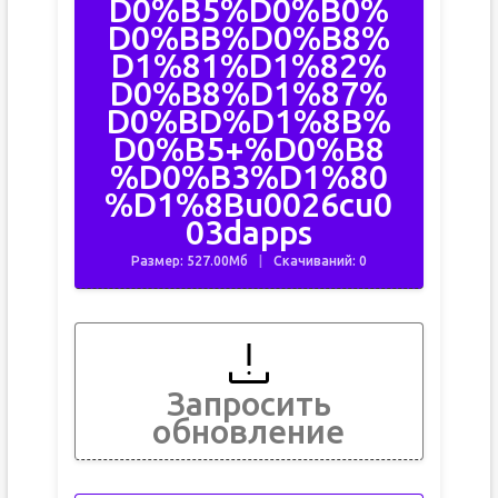
D0%B5%D0%B0%
D0%BB%D0%B8%
D1%81%D1%82%
D0%B8%D1%87%
D0%BD%D1%8B%
D0%B5+%D0%B8
%D0%B3%D1%80
%D1%8Bu0026cu0
03dapps
Размер: 527.00Мб
Скачиваний: 0
Запросить
обновление