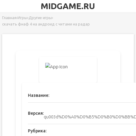
MIDGAME.RU
Главная
›
Игры
›
Другие игры
›
скачать фнаф 4 на андроид с читами на радар
Название:
Версия:
qu003d%D0%A0%D0%B5%D0%B0%D0%BB%D
Рубрика: