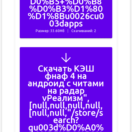
D0%B5+%D0%B8
%D0%B3%D1%80
%D1%8Bu0026cu0
03dapps
Размер: 33.60Мб
Скачиваний: 2
Скачать КЭШ
фнаф 4 на
андроид с читами
на радар
vРеализм",
[null,null,null,null,
[null,null,"/store/s
earch?
qu003d%D0%A0%