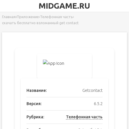
MIDGAME.RU
Главная
›
Приложение
›
Телефонная часть
›
скачать бесплатно взломанный get contact
Название:
Getcontact
Версия:
6.5.2
Рубрика:
Телефонная часть