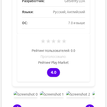
Разработчик:
Getverify LDA
Языки:
Русский, Английский
ОС:
7.0 и выше
★
★
★
★
★
Рейтинг пользователей:
0.0
Проголосовало:
Рейтинг Play Market
4.0