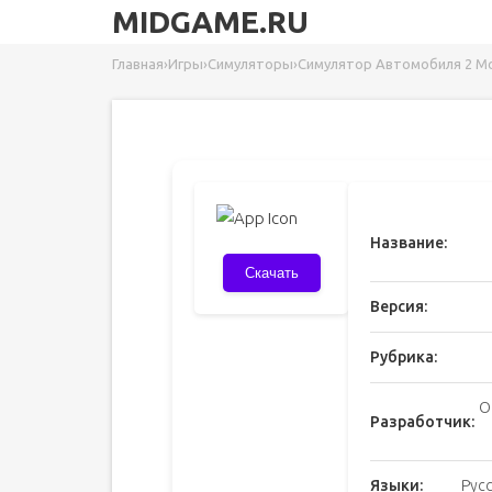
MIDGAME.RU
Главная
›
Игры
›
Симуляторы
›
Симулятор Автомобиля 2 Мод
Название:
Скачать
Версия:
Рубрика:
O
Разработчик:
Языки:
Русс