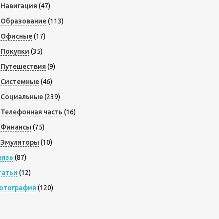
Навигация
(47)
Образование
(113)
Офисные
(17)
Покупки
(35)
Путешествия
(9)
Системные
(46)
Социальные
(239)
Телефонная часть
(16)
Финансы
(75)
Эмуляторы
(10)
вязь
(87)
татьи
(12)
отография
(120)