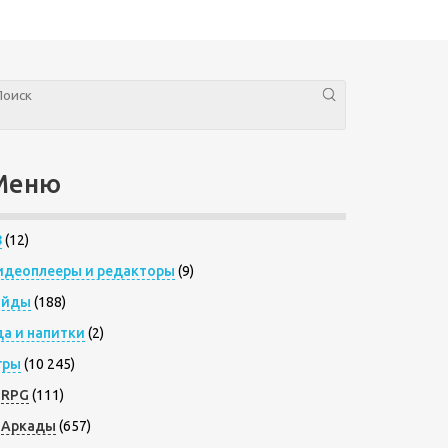
Меню
8
(12)
идеоплееры и редакторы
(9)
айды
(188)
да и напитки
(2)
гры
(10 245)
RPG
(111)
Аркады
(657)