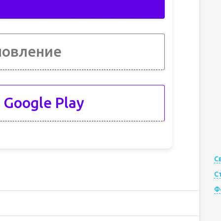
новление
 Google Play
С
С
Ф