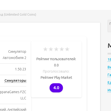
 (Unlimited Gold Coins)
★
★
★
★
★
Симулятор
Автомобиля 2
Рейтинг пользователей:
1
0.0
В
1.50.23
Проголосовало:
Г
Рейтинг Play Market
Симуляторы
Е
4.0
И
ppanaGames FZC
LLC
кий, Английский