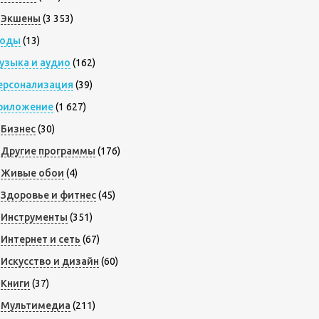
Экшены
(3 353)
оды
(13)
узыка и аудио
(162)
ерсонализация
(39)
риложение
(1 627)
Бизнес
(30)
Другие программы
(176)
Живые обои
(4)
Здоровье и фитнес
(45)
Инструменты
(351)
Интернет и сеть
(67)
Искусство и дизайн
(60)
Книги
(37)
Мультимедиа
(211)