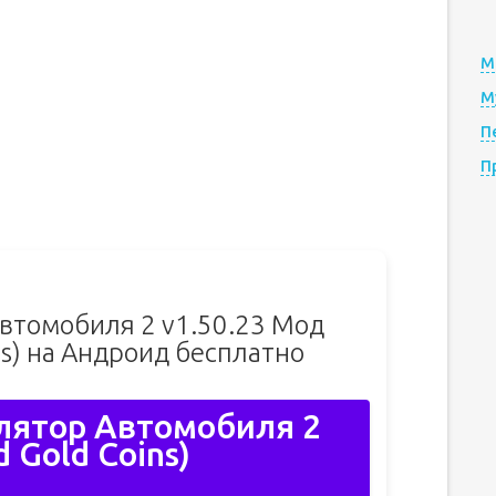
М
М
П
П
втомобиля 2 v1.50.23 Мод
ins) на Андроид бесплатно
лятор Автомобиля 2
 Gold Coins)