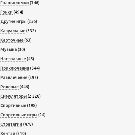
Головоломки
(346)
Гонки
(494)
Другие игры
(256)
Казуальные
(332)
Карточные
(63)
Музыка
(30)
Настольные
(45)
Приключения
(544)
Развлечения
(292)
Ролевые
(446)
Симуляторы
(2 228)
Спортивные
(198)
Спортивные игры
(24)
Стратегии
(478)
Хентай
(310)