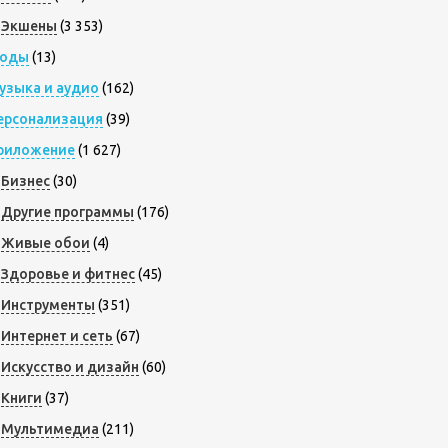
Экшены
(3 353)
оды
(13)
узыка и аудио
(162)
ерсонализация
(39)
риложение
(1 627)
Бизнес
(30)
Другие программы
(176)
Живые обои
(4)
Здоровье и фитнес
(45)
Инструменты
(351)
Интернет и сеть
(67)
Искусство и дизайн
(60)
Книги
(37)
Мультимедиа
(211)