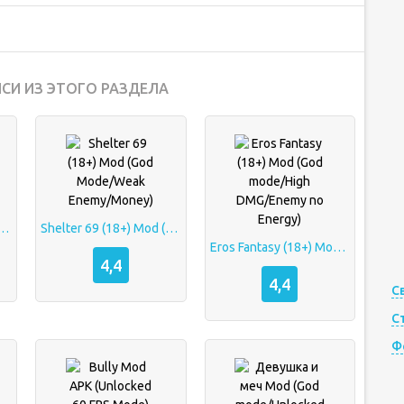
СИ ИЗ ЭТОГО РАЗДЕЛА
) Mod (God Mode/Weak Enemy/Money)
Shelter 69 (18+) Mod (God Mode/Weak Enemy/Money)
Eros Fantasy (18+) Mod (God mode/High DMG/Enemy no Energy)
4,4
4,4
С
С
Ф