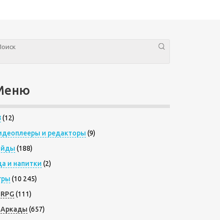
Меню
8
(12)
идеоплееры и редакторы
(9)
айды
(188)
да и напитки
(2)
гры
(10 245)
RPG
(111)
Аркады
(657)