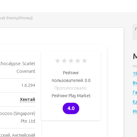
Weak Enemy/Money)
★
★
★
★
★
chocalypse: Scarlet
Covenant
Рейтинг
1
пользователей:
0.0
В
1.6.294
Проголосовало:
Г
Рейтинг Play Market
Хентай
Е
4.0
И
oozoo (Singapore)
Pte. Ltd
сский, Английский