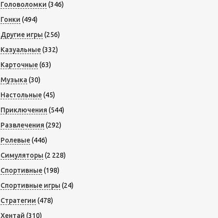
Головоломки
(346)
Гонки
(494)
Другие игры
(256)
Казуальные
(332)
Карточные
(63)
Музыка
(30)
Настольные
(45)
Приключения
(544)
Развлечения
(292)
Ролевые
(446)
Симуляторы
(2 228)
Спортивные
(198)
Спортивные игры
(24)
Стратегии
(478)
Хентай
(310)