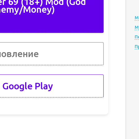
er 69 (18+) Mod (God
nemy/Money)
М
М
П
П
новление
 Google Play