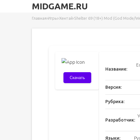
MIDGAME.RU
Главная
›
Игры
›
Хентай
›
Shelter 69 (18+) Mod (God Mode/
E
Название:
Скачать
Версия:
Рубрика:
Y
Разработчик:
Языки:
Ру