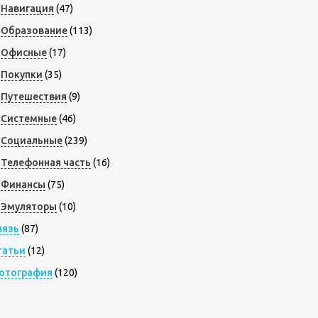
Навигация
(47)
Образование
(113)
Офисные
(17)
Покупки
(35)
Путешествия
(9)
Системные
(46)
Социальные
(239)
Телефонная часть
(16)
Финансы
(75)
Эмуляторы
(10)
вязь
(87)
татьи
(12)
отография
(120)