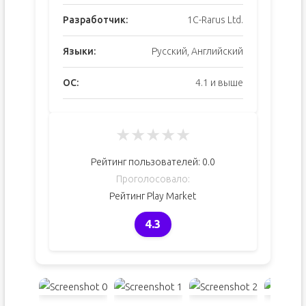
Разработчик:
1C-Rarus Ltd.
Языки:
Русский, Английский
ОС:
4.1 и выше
★
★
★
★
★
Рейтинг пользователей:
0.0
Проголосовало:
Рейтинг Play Market
4.3