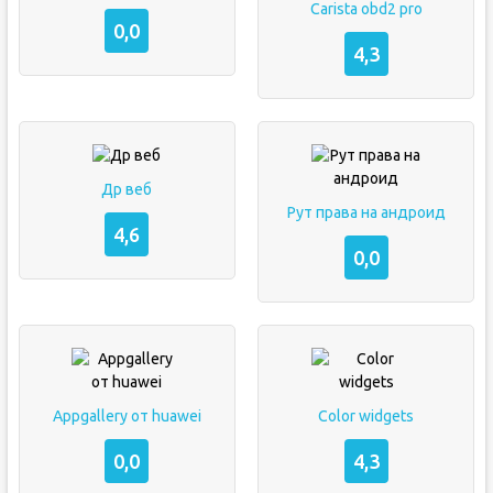
Carista obd2 pro
0,0
4,3
Др веб
Рут права на андроид
4,6
0,0
Appgallery от huawei
Color widgets
0,0
4,3