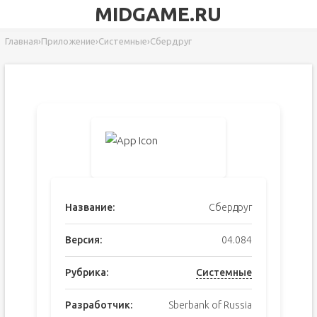
MIDGAME.RU
Главная
›
Приложение
›
Системные
›
Сбердруг
Название:
Сбердруг
Версия:
04.084
Рубрика:
Системные
Разработчик:
Sberbank of Russia