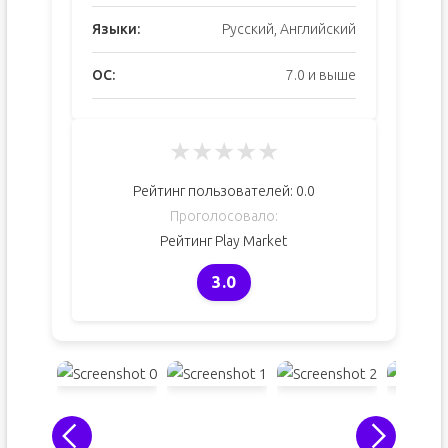
Языки:
Русский, Английский
ОС:
7.0 и выше
★
★
★
★
★
Рейтинг пользователей:
0.0
Проголосовало:
Рейтинг Play Market
3.0