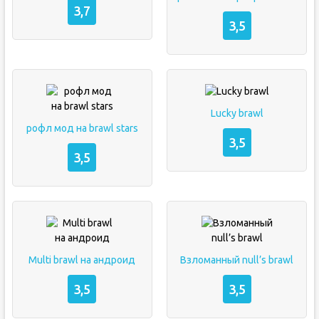
3,7
3,5
Lucky brawl
рофл мод на brawl stars
3,5
3,5
Multi brawl на андроид
Взломанный null’s brawl
3,5
3,5