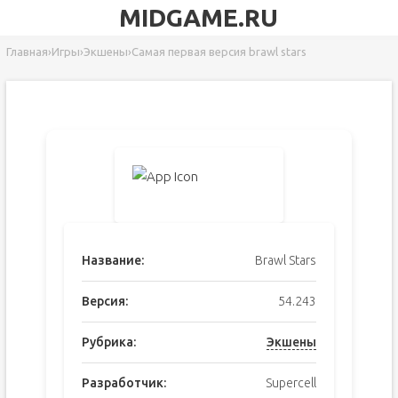
MIDGAME.RU
Главная
›
Игры
›
Экшены
›
Самая первая версия brawl stars
Название:
Brawl Stars
Версия:
54.243
Рубрика:
Экшены
Разработчик:
Supercell