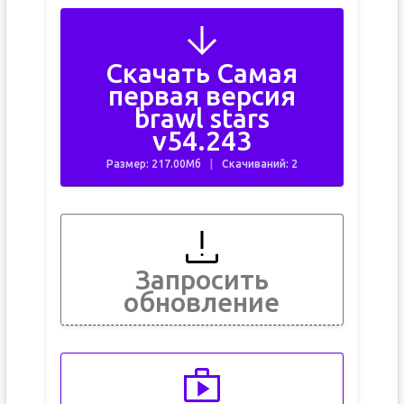
Скачать Самая
первая версия
brawl stars
v54.243
Размер: 217.00Мб
Скачиваний: 2
Запросить
обновление