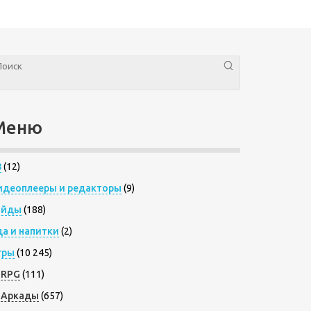
Меню
8
(12)
идеоплееры и редакторы
(9)
айды
(188)
да и напитки
(2)
гры
(10 245)
RPG
(111)
Аркады
(657)