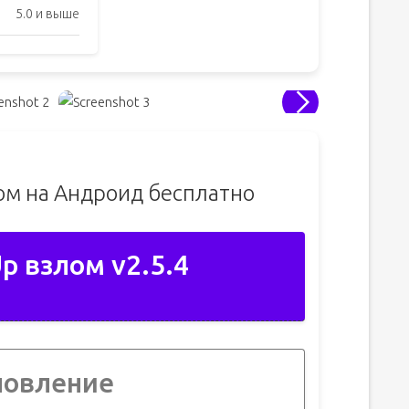
5.0 и выше
лом на Андроид бесплатно
Up взлом v2.5.4
новление