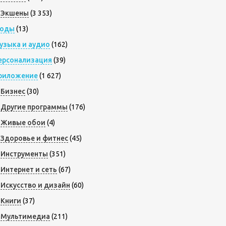
Экшены
(3 353)
оды
(13)
узыка и аудио
(162)
ерсонализация
(39)
риложение
(1 627)
Бизнес
(30)
Другие программы
(176)
Живые обои
(4)
Здоровье и фитнес
(45)
Инструменты
(351)
Интернет и сеть
(67)
Искусство и дизайн
(60)
Книги
(37)
Мультимедиа
(211)