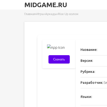
MIDGAME.RU
Главная
›
Игры
›
Аркады
›
Rise Up взлом
Название:
Скачать
Версия:
Рубрика:
Разработчик:
Se
Языки: