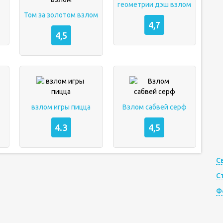
м
геометрии дэш взлом
Том за золотом взлом
4,7
4,5
взлом игры пицца
Взлом сабвей серф
4.3
4,5
С
С
Ф