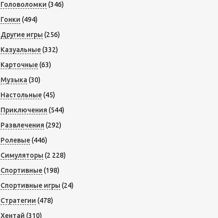
Головоломки
(346)
Гонки
(494)
Другие игры
(256)
Казуальные
(332)
Карточные
(63)
Музыка
(30)
Настольные
(45)
Приключения
(544)
Развлечения
(292)
Ролевые
(446)
Симуляторы
(2 228)
Спортивные
(198)
Спортивные игры
(24)
Стратегии
(478)
Хентай
(310)