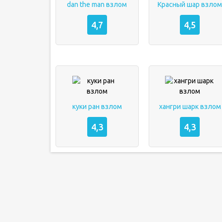
dan the man взлом
Красный шар взло
4,7
4,5
куки ран взлом
хангри шарк взлом
4,3
4,3