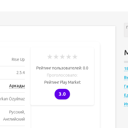
★
★
★
★
★
Rise Up
Рейтинг пользователей:
0.0
1
2.5.4
Проголосовало:
В
Рейтинг Play Market
Аркады
Г
3.0
Е
rkan Özyılmaz
И
Русский,
Английский