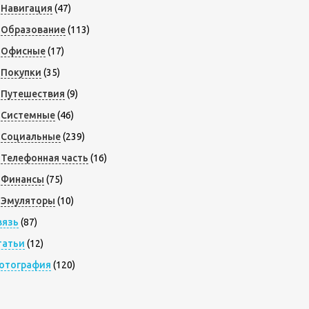
Навигация
(47)
Образование
(113)
Офисные
(17)
Покупки
(35)
Путешествия
(9)
Системные
(46)
Социальные
(239)
Телефонная часть
(16)
Финансы
(75)
Эмуляторы
(10)
вязь
(87)
татьи
(12)
отография
(120)