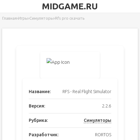
MIDGAME.RU
Главная
›
Игры
›
Симуляторы
›
Rfs pro скачать
Название:
RFS - Real Flight Simulator
Версия:
2.2.6
Рубрика:
Симуляторы
Разработчик:
RORTOS