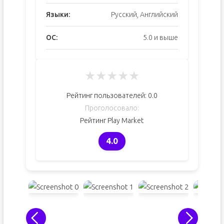
Языки:
Русский, Английский
ОС:
5.0 и выше
★
★
★
★
★
Рейтинг пользователей:
0.0
Проголосовало:
Рейтинг Play Market
4.0