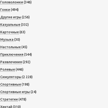
Головоломки
(346)
Гонки
(494)
Другие игры
(256)
Казуальные
(332)
Карточные
(63)
Музыка
(30)
Настольные
(45)
Приключения
(544)
Развлечения
(292)
Ролевые
(446)
Симуляторы
(2 228)
Спортивные
(198)
Спортивные игры
(24)
Стратегии
(478)
Хентай
(310)