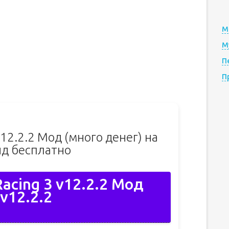
М
М
П
П
v12.2.2 Мод (много денег) на
д бесплатно
Racing 3 v12.2.2 Мод
v12.2.2