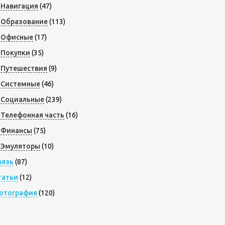
Навигация
(47)
Образование
(113)
Офисные
(17)
Покупки
(35)
Путешествия
(9)
Системные
(46)
Социальные
(239)
Телефонная часть
(16)
Финансы
(75)
Эмуляторы
(10)
вязь
(87)
татьи
(12)
отография
(120)