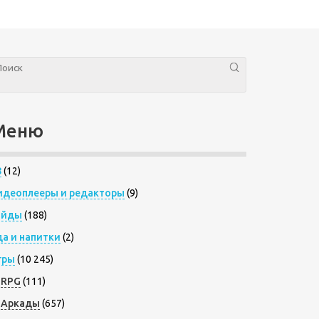
Меню
8
(12)
идеоплееры и редакторы
(9)
айды
(188)
да и напитки
(2)
гры
(10 245)
RPG
(111)
Аркады
(657)