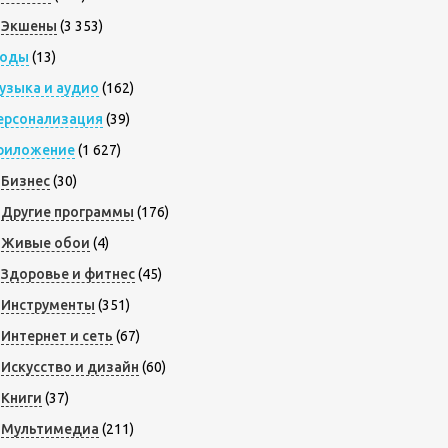
Экшены
(3 353)
оды
(13)
узыка и аудио
(162)
ерсонализация
(39)
риложение
(1 627)
Бизнес
(30)
Другие программы
(176)
Живые обои
(4)
Здоровье и фитнес
(45)
Инструменты
(351)
Интернет и сеть
(67)
Искусство и дизайн
(60)
Книги
(37)
Мультимедиа
(211)