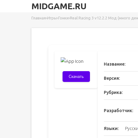
MIDGAME.RU
Главная
›
Игры
›
Гонки
›
Real Racing 3 v12.2.2 Мод (много ден
Название:
Скачать
Версия:
Рубрика:
Разработчик:
Языки:
Русски