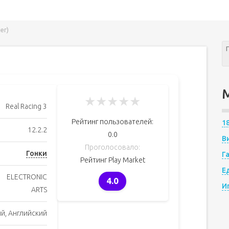
ег)
★
★
★
★
★
Real Racing 3
Рейтинг пользователей:
1
12.2.2
0.0
В
Проголосовало:
Гонки
Г
Рейтинг Play Market
Е
ELECTRONIC
4.0
И
ARTS
й, Английский