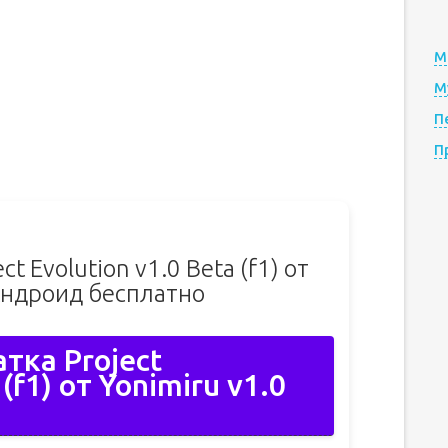
М
М
П
П
t Evolution v1.0 Beta (f1) от
Андроид бесплатно
тка Project
 (f1) от Yonimiru v1.0