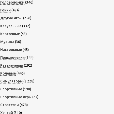
Головоломки
(346)
Гонки
(494)
Другие игры
(256)
Казуальные
(332)
Карточные
(63)
Музыка
(30)
Настольные
(45)
Приключения
(544)
Развлечения
(292)
Ролевые
(446)
Симуляторы
(2 228)
Спортивные
(198)
Спортивные игры
(24)
Стратегии
(478)
Хентай
(310)