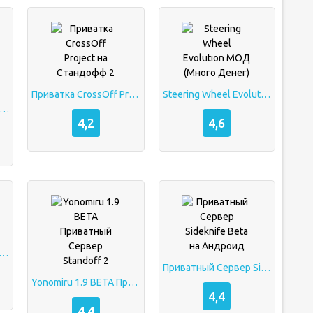
Приватка CrossOff Project на Стандофф 2
Steering Wheel Evolution МОД (Много Денег)
ка AncientStand на Standoff 2 (BETA V3, Все Открыто)
4,2
4,6
тный Сервер Sideknife Beta
Приватный Сервер Sideknife Beta на Андроид
Yonomiru 1.9 BETA Приватный Сервер Standoff 2
4,4
4,4