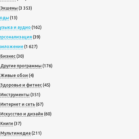
Экшены
(3 353)
оды
(13)
узыка и аудио
(162)
ерсонализация
(39)
риложение
(1 627)
Бизнес
(30)
Другие программы
(176)
Живые обои
(4)
Здоровье и фитнес
(45)
Инструменты
(351)
Интернет и сеть
(67)
Искусство и дизайн
(60)
Книги
(37)
Мультимедиа
(211)