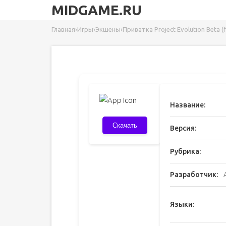
MIDGAME.RU
Главная
›
Игры
›
Экшены
›
Приватка Project Evolution Beta (f
Название:
Скачать
Версия:
Рубрика:
Разработчик:
Языки: