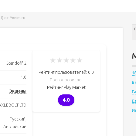
1) от Yonimiru
★
★
★
★
★
Standoff 2
Рейтинг пользователей:
0.0
1
1.0
Проголосовало:
В
Рейтинг Play Market
Экшены
Г
4.0
Е
AXLEBOLT LTD
И
Русский,
Английский