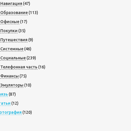
Навигация
(47)
Образование
(113)
Офисные
(17)
Покупки
(35)
Путешествия
(9)
Системные
(46)
Социальные
(239)
Телефонная часть
(16)
Финансы
(75)
Эмуляторы
(10)
вязь
(87)
татьи
(12)
отография
(120)