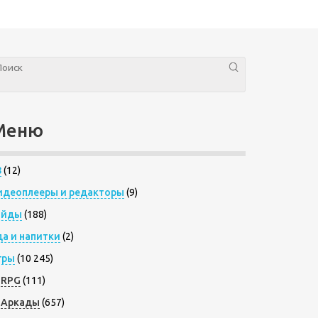
Меню
8
(12)
идеоплееры и редакторы
(9)
айды
(188)
да и напитки
(2)
гры
(10 245)
RPG
(111)
Аркады
(657)