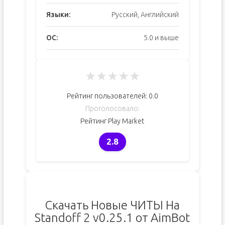
Языки:
Русский, Английский
ОС:
5.0 и выше
★
★
★
★
★
Рейтинг пользователей:
0.0
Проголосовало:
Рейтинг Play Market
2.8
Скачать Новые ЧИТЫ На
Standoff 2 v0.25.1 от AimBot