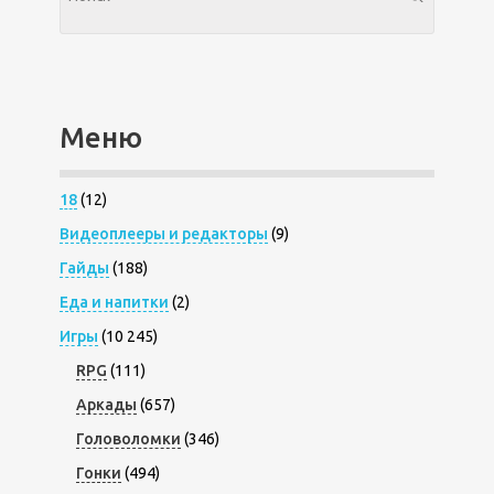
Меню
18
(12)
Видеоплееры и редакторы
(9)
Гайды
(188)
Еда и напитки
(2)
Игры
(10 245)
RPG
(111)
Аркады
(657)
Головоломки
(346)
Гонки
(494)