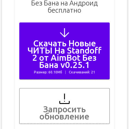
Без Бана на Андроид
бесплатно
Скачать Новые
ЧИТЫ На Standoff
2 от AimBot Без
Бана v0.25.1
Размер: 60.10Мб
Скачиваний: 21
Запросить
обновление