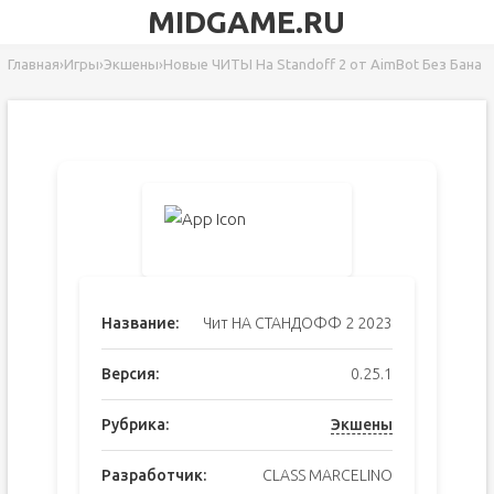
MIDGAME.RU
Главная
›
Игры
›
Экшены
›
Новые ЧИТЫ На Standoff 2 от AimBot Без Бана
Название:
Чит НА СТАНДОФФ 2 2023
Версия:
0.25.1
Рубрика:
Экшены
Разработчик:
CLASS MARCELINO