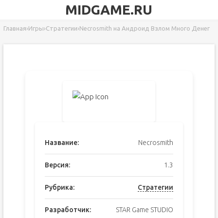
MIDGAME.RU
Главная
›
Игры
›
Стратегии
›
Necrosmith на Андроид Взлом Много Денег
Название:
Necrosmith
Версия:
1.3
Рубрика:
Стратегии
Разработчик:
STAR Game STUDIO