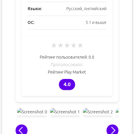
Языки:
Русский, Английский
ОС:
5.1 и выше
★
★
★
★
★
Рейтинг пользователей:
0.0
Проголосовало:
Рейтинг Play Market
4.0