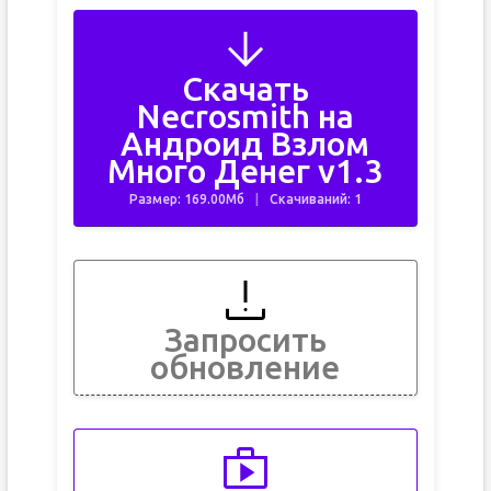
Скачать
Necrosmith на
Андроид Взлом
Много Денег v1.3
Размер: 169.00Мб
Скачиваний: 1
Запросить
обновление