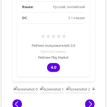
Языки:
Русский, Английский
ОС:
5.1 и выше
★
★
★
★
★
Рейтинг пользователей:
0.0
Проголосовало:
Рейтинг Play Market
4.0