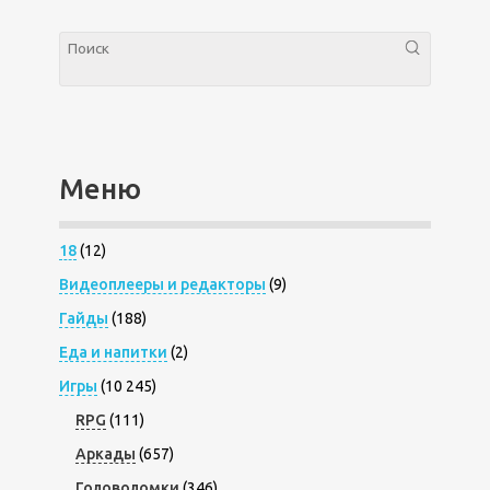
Меню
18
(12)
Видеоплееры и редакторы
(9)
Гайды
(188)
Еда и напитки
(2)
Игры
(10 245)
RPG
(111)
Аркады
(657)
Головоломки
(346)