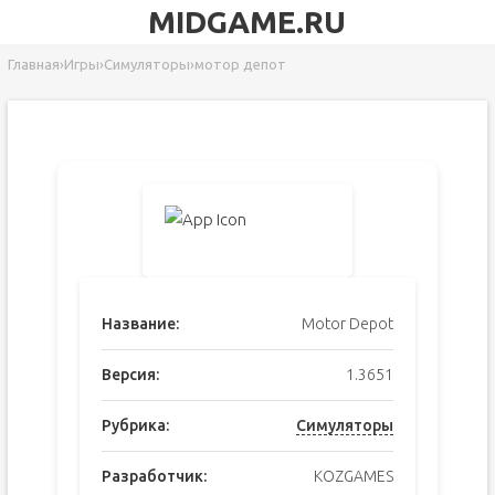
MIDGAME.RU
Главная
›
Игры
›
Симуляторы
›
мотор депот
Название:
Motor Depot
Версия:
1.3651
Рубрика:
Симуляторы
Разработчик:
KOZGAMES