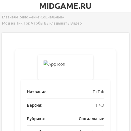
MIDGAME.RU
Главная
›
Приложение
›
Социальные
›
Мод на Тик Ток Чтобы Выкладывать Видео
Название:
TikTok
Версия:
1.4.3
Рубрика:
Социальные