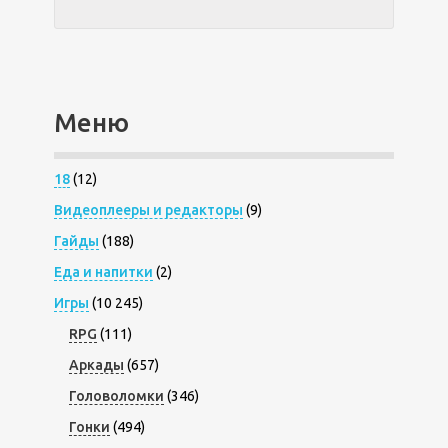
Меню
18
(12)
Видеоплееры и редакторы
(9)
Гайды
(188)
Еда и напитки
(2)
Игры
(10 245)
RPG
(111)
Аркады
(657)
Головоломки
(346)
Гонки
(494)