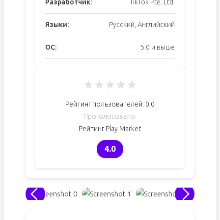
Разработчик:
TikTok Pte. Ltd.
Языки:
Русский, Английский
ОС:
5.0 и выше
★
★
★
★
★
Рейтинг пользователей:
0.0
Проголосовало:
Рейтинг Play Market
4.0