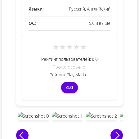
Языки:
Русский, Английский
ОС:
5.0 и выше
★
★
★
★
★
Рейтинг пользователей:
0.0
Проголосовало:
Рейтинг Play Market
4.0