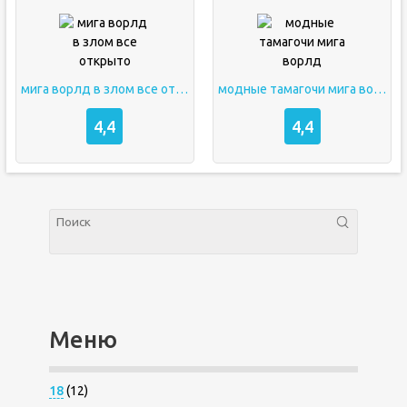
мига ворлд в злом все открыто
модные тамагочи мига ворлд
4,4
4,4
Меню
18
(12)