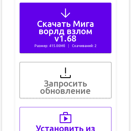
Скачать Мига
ворлд взлом
v1.68
Размер: 415.00Мб
Скачиваний: 2
Запросить
обновление
Установить из