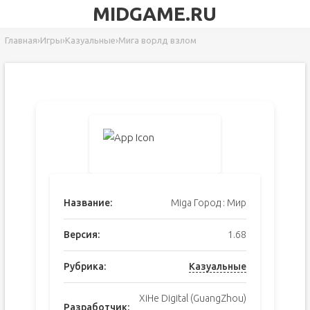
MIDGAME.RU
Главная
›
Игры
›
Казуальные
›
Мига ворлд взлом
Название:
Miga Город : Мир
Версия:
1.68
Рубрика:
Казуальные
XiHe Digital (GuangZhou)
Разработчик: