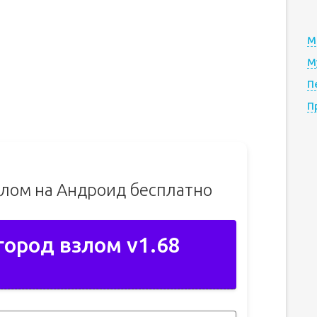
М
М
П
П
злом на Андроид бесплатно
город взлом v1.68