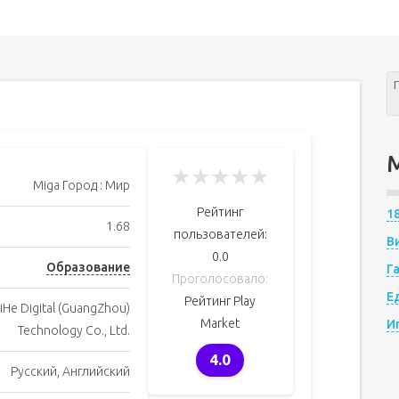
★
★
★
★
★
Miga Город : Мир
Рейтинг
1
1.68
пользователей:
В
0.0
Образование
Г
Проголосовало:
Е
Рейтинг Play
iHe Digital (GuangZhou)
Market
И
Technology Co., Ltd.
4.0
Русский, Английский