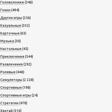
Головоломки
(346)
Гонки
(494)
Другие игры
(256)
Казуальные
(332)
Карточные
(63)
Музыка
(30)
Настольные
(45)
Приключения
(544)
Развлечения
(292)
Ролевые
(446)
Симуляторы
(2 228)
Спортивные
(198)
Спортивные игры
(24)
Стратегии
(478)
Хентай
(310)