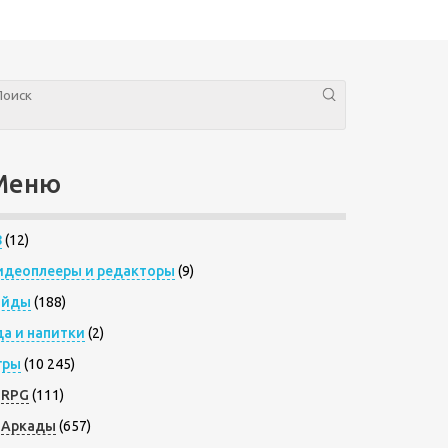
Меню
8
(12)
идеоплееры и редакторы
(9)
айды
(188)
да и напитки
(2)
гры
(10 245)
RPG
(111)
Аркады
(657)