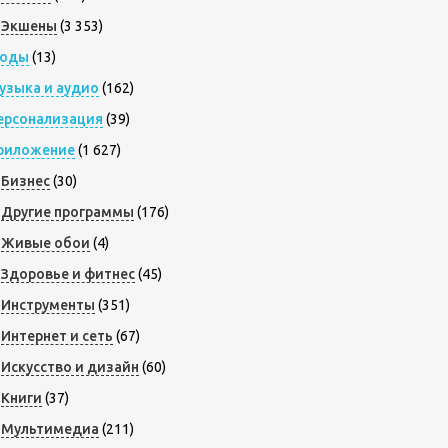
Экшены
(3 353)
оды
(13)
узыка и аудио
(162)
ерсонализация
(39)
риложение
(1 627)
Бизнес
(30)
Другие программы
(176)
Живые обои
(4)
Здоровье и фитнес
(45)
Инструменты
(351)
Интернет и сеть
(67)
Искусство и дизайн
(60)
Книги
(37)
Мультимедиа
(211)