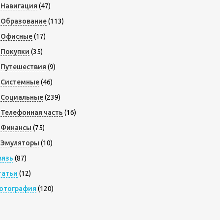
Навигация
(47)
Образование
(113)
Офисные
(17)
Покупки
(35)
Путешествия
(9)
Системные
(46)
Социальные
(239)
Телефонная часть
(16)
Финансы
(75)
Эмуляторы
(10)
вязь
(87)
татьи
(12)
отография
(120)