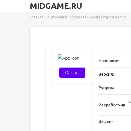
MIDGAME.RU
Главная
›
Приложение
›
Образование
›
Miga город взлом
Название:
Скачать
Версия:
Рубрика:
X
Разработчик:
Языки: