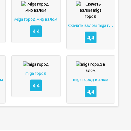
Miga город мир взлом
Скачать взлом miga город
4,4
4,4
miga город
ом
miga город в злом
4,4
4,4