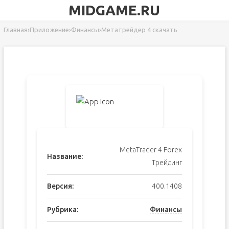
MIDGAME.RU
Главная
›
Приложение
›
Финансы
›
Метатрейдер 4 скачать
MetaTrader 4 Forex
Название:
Трейдинг
Версия:
400.1408
Рубрика:
Финансы