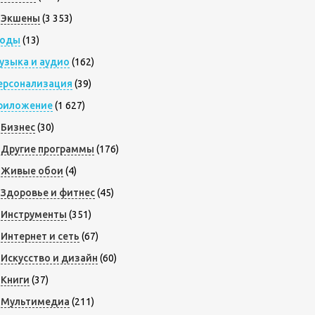
Экшены
(3 353)
оды
(13)
узыка и аудио
(162)
ерсонализация
(39)
риложение
(1 627)
Бизнес
(30)
Другие программы
(176)
Живые обои
(4)
Здоровье и фитнес
(45)
Инструменты
(351)
Интернет и сеть
(67)
Искусство и дизайн
(60)
Книги
(37)
Мультимедиа
(211)