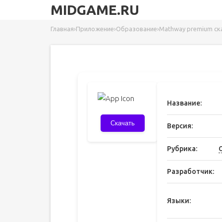
MIDGAME.RU
Главная
›
Приложение
›
Образование
›
Mathway premium ск
Название:
Скачать
Версия:
Рубрика:
Разработчик:
Языки: