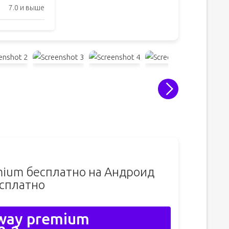
7.0 и выше
mium бесплатно на Андроид
сплатно
way premium