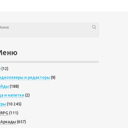
Меню
8
(12)
идеоплееры и редакторы
(9)
айды
(188)
да и напитки
(2)
гры
(10 245)
RPG
(111)
Аркады
(657)