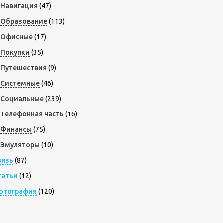
Навигация
(47)
Образование
(113)
Офисные
(17)
Покупки
(35)
Путешествия
(9)
Системные
(46)
Социальные
(239)
Телефонная часть
(16)
Финансы
(75)
Эмуляторы
(10)
вязь
(87)
татьи
(12)
отография
(120)