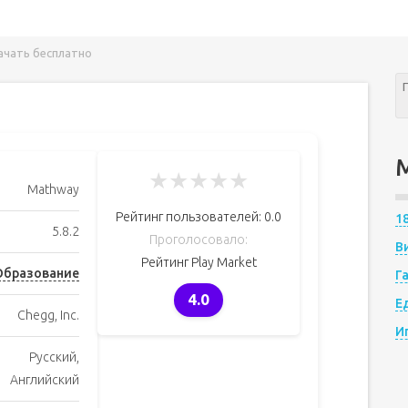
ачать бесплатно
★
★
★
★
★
Mathway
Рейтинг пользователей:
0.0
1
5.8.2
Проголосовало:
В
Рейтинг Play Market
Образование
Г
4.0
Е
Chegg, Inc.
И
Русский,
Английский