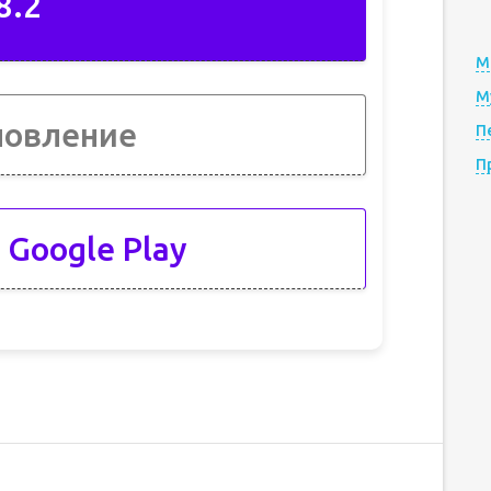
8.2
М
М
новление
П
П
 Google Play