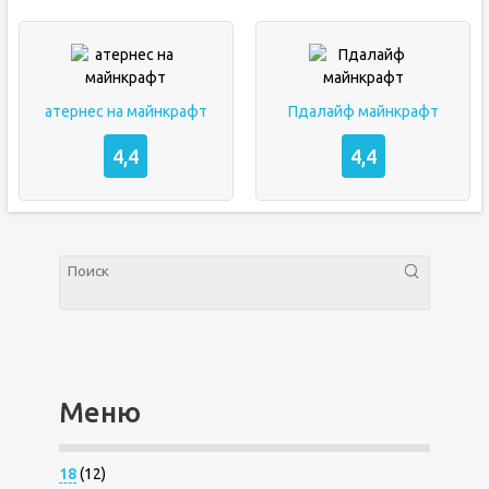
атернес на майнкрафт
Пдалайф майнкрафт
4,4
4,4
Меню
18
(12)