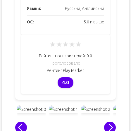
Языки:
Русский, Английский
ОС:
5.0 и выше
★
★
★
★
★
Рейтинг пользователей:
0.0
Проголосовало:
Рейтинг Play Market
4.0