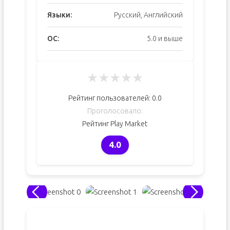
Языки:
Русский, Английский
ОС:
5.0 и выше
★
★
★
★
★
Рейтинг пользователей:
0.0
Проголосовало:
Рейтинг Play Market
4.0