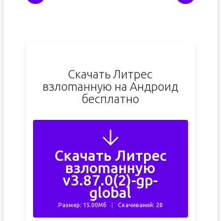
Скачать Литрес
взлоmанную на Андроид
бесплатно
Скачать Литрес
взлоmанную
v3.87.0(2)-gp-
global
Размер: 15.00Мб
Скачиваний: 28