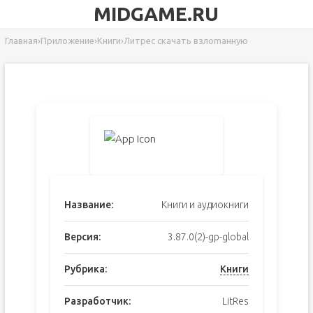
MIDGAME.RU
Главная
›
Приложение
›
Книги
›
Литрес скачать взлоmанную
Название:
Книги и аудиокниги
Версия:
3.87.0(2)-gp-global
Рубрика:
Книги
Разработчик:
LitRes