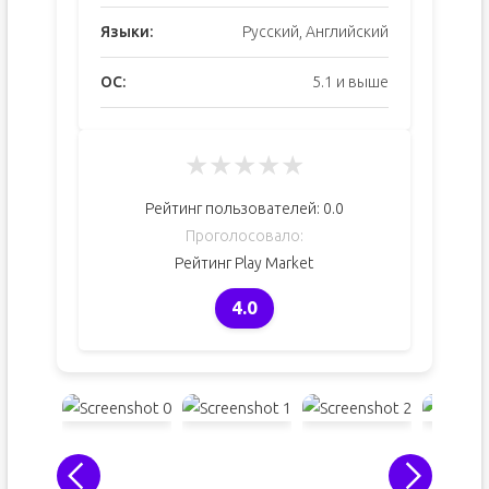
Языки:
Русский, Английский
ОС:
5.1 и выше
★
★
★
★
★
Рейтинг пользователей:
0.0
Проголосовало:
Рейтинг Play Market
4.0