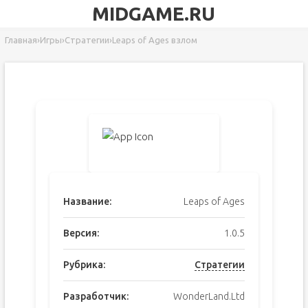
MIDGAME.RU
Главная
›
Игры
›
Стратегии
›
Leaps of Ages взлом
Название:
Leaps of Ages
Версия:
1.0.5
Рубрика:
Стратегии
Разработчик:
WonderLand.Ltd