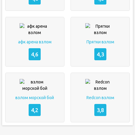
афк арена взлом
Прятки взлом
4,6
4,3
взлом морской бой
Redcon взлом
4,2
3,8