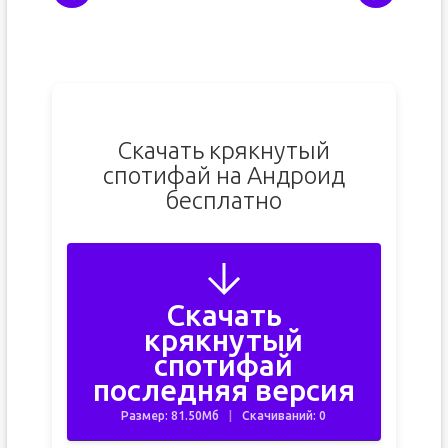
Скачать крякнутый
спотифай на Андроид
бесплатно
Скачать
крякнутый
спотифай
последняя версия
Размер: 81.50Мб
Скачиваний: 0