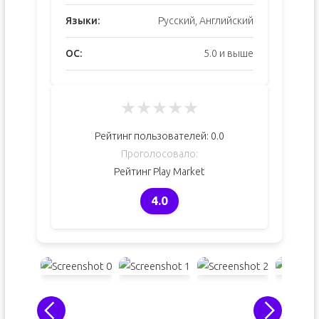
Языки:
Русский, Английский
ОС:
5.0 и выше
★
★
★
★
★
Рейтинг пользователей:
0.0
Проголосовало:
Рейтинг Play Market
4.0