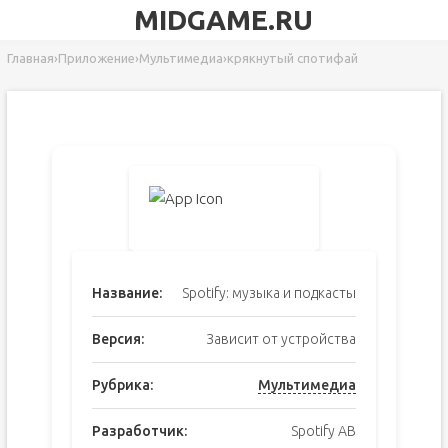
MIDGAME.RU
Главная
›
Приложение
›
Мультимедиа
›
крякнутый спотифай
Название:
Spotify: музыка и подкасты
Версия:
Зависит от устройства
Рубрика:
Мультимедиа
Разработчик:
Spotify AB