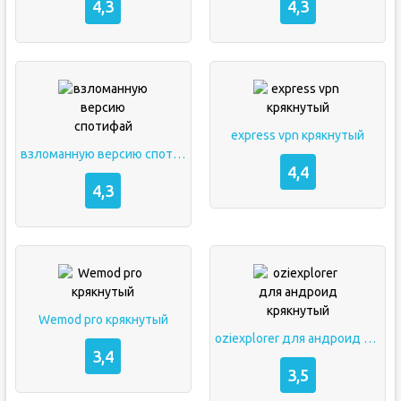
4,3
4,3
express vpn крякнутый
взломанную версию спотифай
4,4
4,3
Wemod pro крякнутый
oziexplorer для андроид крякнутый
3,4
3,5