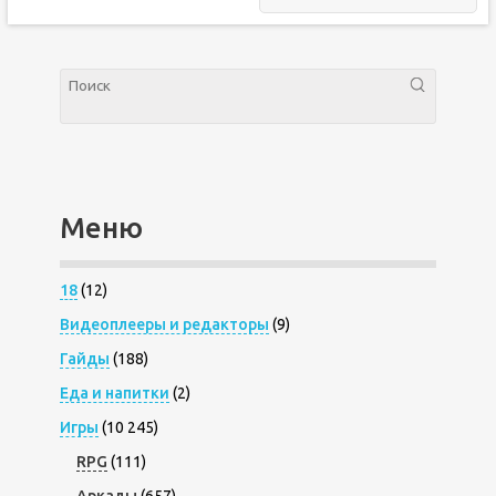
Меню
18
(12)
Видеоплееры и редакторы
(9)
Гайды
(188)
Еда и напитки
(2)
Игры
(10 245)
RPG
(111)