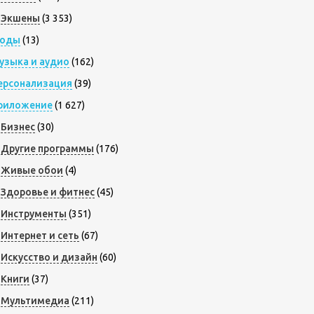
Экшены
(3 353)
оды
(13)
узыка и аудио
(162)
ерсонализация
(39)
риложение
(1 627)
Бизнес
(30)
Другие программы
(176)
Живые обои
(4)
Здоровье и фитнес
(45)
Инструменты
(351)
Интернет и сеть
(67)
Искусство и дизайн
(60)
Книги
(37)
Мультимедиа
(211)