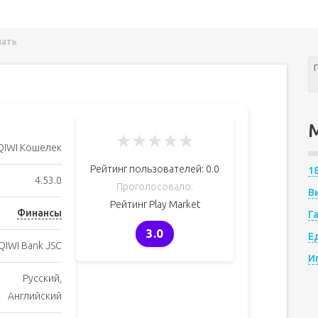
чать
★
★
★
★
★
QIWI Кошелек
Рейтинг пользователей:
0.0
1
4.53.0
Проголосовало:
В
Рейтинг Play Market
Финансы
Г
3.0
Е
QIWI Bank JSC
И
Русский,
Английский