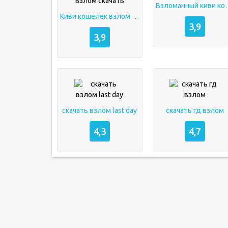
Взломанный
Киви кошелек взлом скачать
3,9
3,9
скачать взлом last day
скачать гд взлом
4,3
4,7