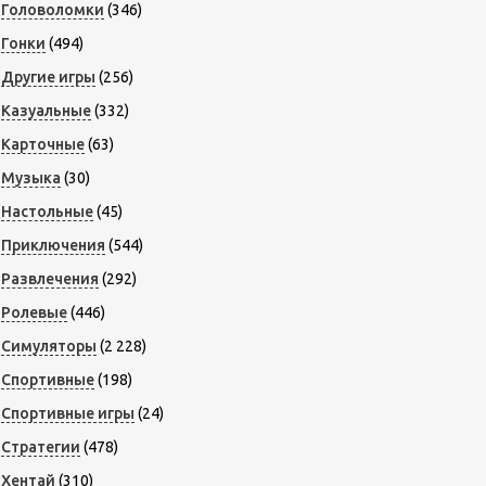
Головоломки
(346)
Гонки
(494)
Другие игры
(256)
Казуальные
(332)
Карточные
(63)
Музыка
(30)
Настольные
(45)
Приключения
(544)
Развлечения
(292)
Ролевые
(446)
Симуляторы
(2 228)
Спортивные
(198)
Спортивные игры
(24)
Стратегии
(478)
Хентай
(310)