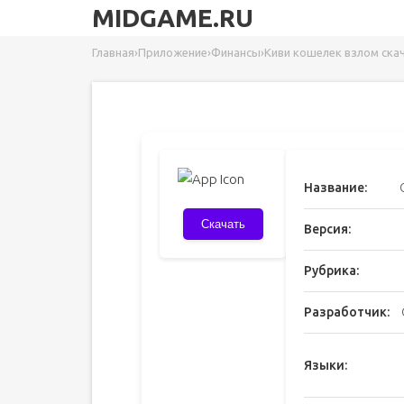
MIDGAME.RU
Главная
›
Приложение
›
Финансы
›
Киви кошелек взлом ска
Название:
Скачать
Версия:
Рубрика:
Разработчик:
Языки: