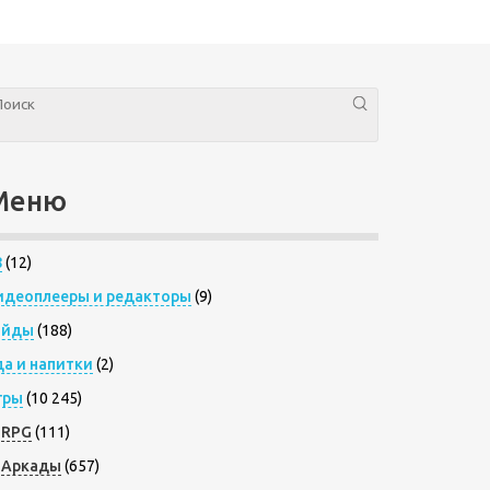
Меню
8
(12)
идеоплееры и редакторы
(9)
айды
(188)
да и напитки
(2)
гры
(10 245)
RPG
(111)
Аркады
(657)