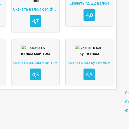
 киви кошелек
Скачать гд 2.2 взлом
Скачать взлом dan the man
4,0
4,7
скачать взлом мой том
скачать кап кут взлом
4,5
4,5
С
С
Ф