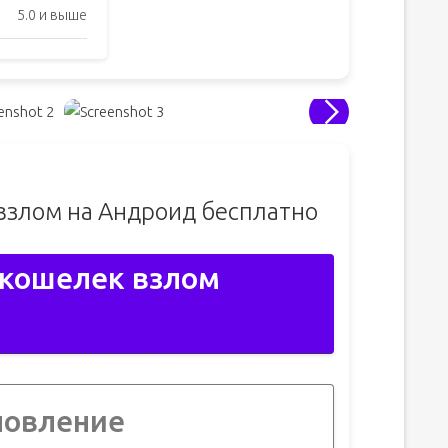
5.0 и выше
взлом на Андроид бесплатно
 кошелек взлом
новление