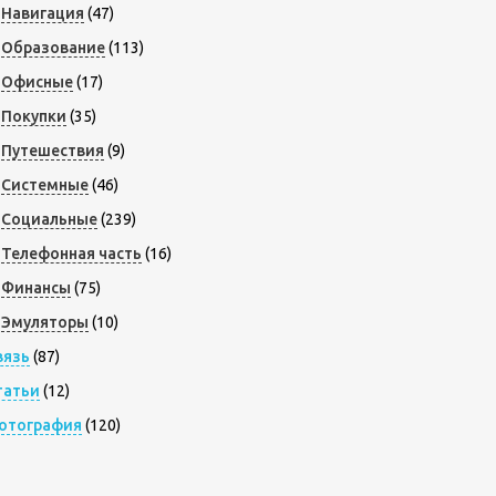
Навигация
(47)
Образование
(113)
Офисные
(17)
Покупки
(35)
Путешествия
(9)
Системные
(46)
Социальные
(239)
Телефонная часть
(16)
Финансы
(75)
Эмуляторы
(10)
вязь
(87)
татьи
(12)
отография
(120)