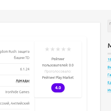
★
★
★
★
★
gdom Rush: защита
башни TD
Рейтинг
1
пользователей:
0.0
В
6.1.24
Проголосовало:
Г
Рейтинг Play Market
Аркады
Е
4.0
И
Ironhide Games
сский, Английский