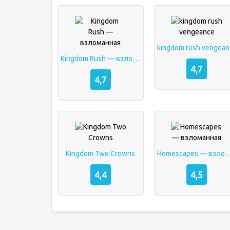
ki
Kingdom Rush — взломанная
4,7
4,7
Kingdom Two Crowns
Homescapes — взло
4,4
4,5