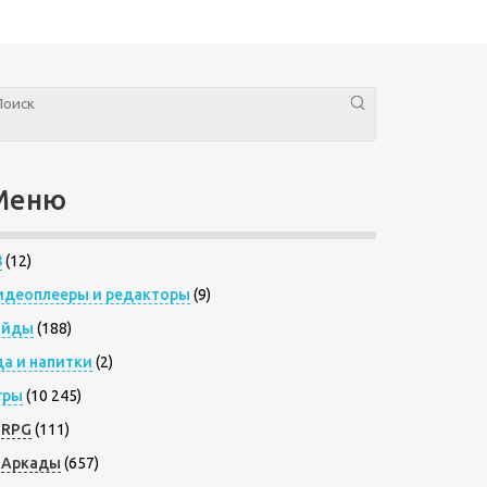
Меню
8
(12)
идеоплееры и редакторы
(9)
айды
(188)
да и напитки
(2)
гры
(10 245)
RPG
(111)
Аркады
(657)