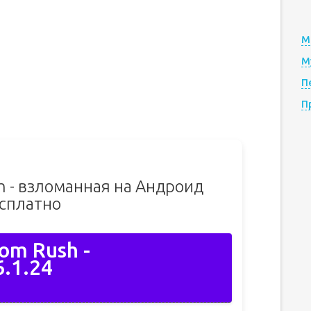
М
М
П
П
h - взломанная на Андроид
сплатно
om Rush -
.1.24