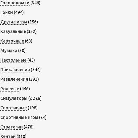
Головоломки
(346)
Гонки
(494)
Другие игры
(256)
Казуальные
(332)
Карточные
(63)
Музыка
(30)
Настольные
(45)
Приключения
(544)
Развлечения
(292)
Ролевые
(446)
Симуляторы
(2 228)
Спортивные
(198)
Спортивные игры
(24)
Стратегии
(478)
Хентай
(310)