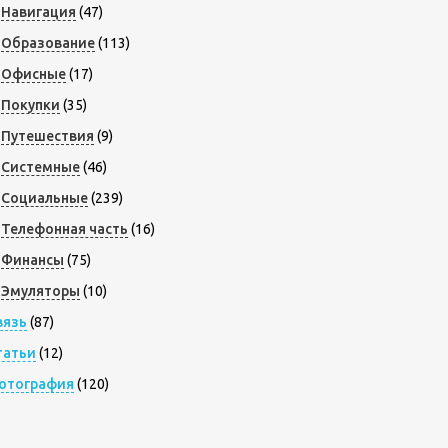
Навигация
(47)
Образование
(113)
Офисные
(17)
Покупки
(35)
Путешествия
(9)
Системные
(46)
Социальные
(239)
Телефонная часть
(16)
Финансы
(75)
Эмуляторы
(10)
вязь
(87)
татьи
(12)
отография
(120)