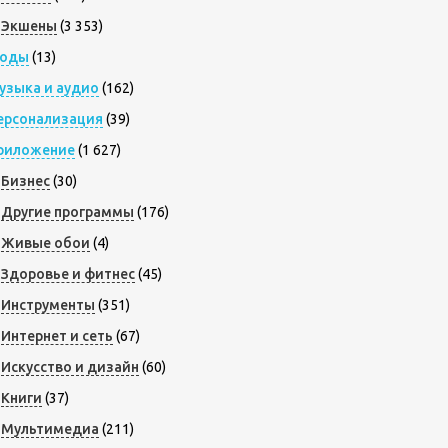
Экшены
(3 353)
оды
(13)
узыка и аудио
(162)
ерсонализация
(39)
риложение
(1 627)
Бизнес
(30)
Другие программы
(176)
Живые обои
(4)
Здоровье и фитнес
(45)
Инструменты
(351)
Интернет и сеть
(67)
Искусство и дизайн
(60)
Книги
(37)
Мультимедиа
(211)