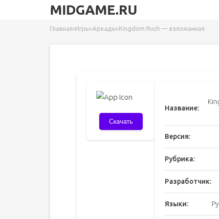
MIDGAME.RU
Главная
›
Игры
›
Аркады
›
Kingdom Rush — взломанная
Kin
Название:
Скачать
Версия:
Рубрика:
Разработчик:
Языки:
Ру