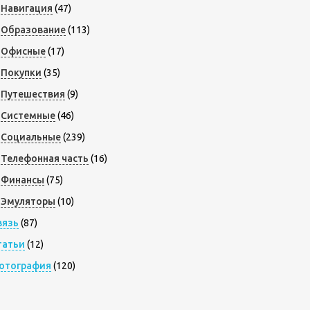
Навигация
(47)
Образование
(113)
Офисные
(17)
Покупки
(35)
Путешествия
(9)
Системные
(46)
Социальные
(239)
Телефонная часть
(16)
Финансы
(75)
Эмуляторы
(10)
вязь
(87)
татьи
(12)
отография
(120)