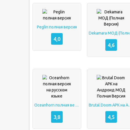
Peglin полная версия
Dekam
4,0
4,6
Oceanhorn полная версия на русском языке
Brutal Doom APK на А
3,8
4,5