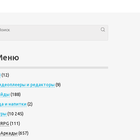
Меню
8
(12)
идеоплееры и редакторы
(9)
айды
(188)
да и напитки
(2)
гры
(10 245)
RPG
(111)
Аркады
(657)