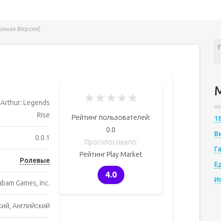
олная Версия)
★
★
★
★
★
 Arthur: Legends
Rise
Рейтинг пользователей:
1
0.0
В
0.0.1
Проголосовало:
Г
Рейтинг Play Market
Ролевые
Е
4.0
И
abam Games, Inc.
кий, Английский