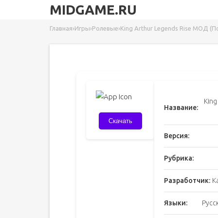
MIDGAME.RU
Главная
›
Игры
›
Ролевые
›
King Arthur Legends Rise МОД (П
King
Название:
Скачать
Версия:
Рубрика:
Разработчик:
K
Языки:
Русс