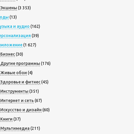
Экшены
(3 353)
оды
(13)
узыка и аудио
(162)
ерсонализация
(39)
риложение
(1 627)
Бизнес
(30)
Другие программы
(176)
Живые обои
(4)
Здоровье и фитнес
(45)
Инструменты
(351)
Интернет и сеть
(67)
Искусство и дизайн
(60)
Книги
(37)
Мультимедиа
(211)