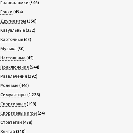
Головоломки
(346)
Гонки
(494)
Другие игры
(256)
Казуальные
(332)
Карточные
(63)
Музыка
(30)
Настольные
(45)
Приключения
(544)
Развлечения
(292)
Ролевые
(446)
Симуляторы
(2 228)
Спортивные
(198)
Спортивные игры
(24)
Стратегии
(478)
Хентай
(310)