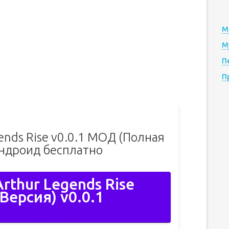
М
М
П
П
gends Rise v0.0.1 МОД (Полная
Андроид бесплатно
Arthur Legends Rise
ерсия) v0.0.1