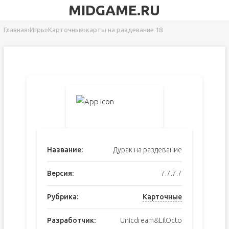
MIDGAME.RU
Главная
›
Игры
›
Карточные
›
карты на раздевание 18
Название:
Дурак на раздевание
Версия:
7.7.7.7
Рубрика:
Карточные
Разработчик:
Unicdream&LilOcto