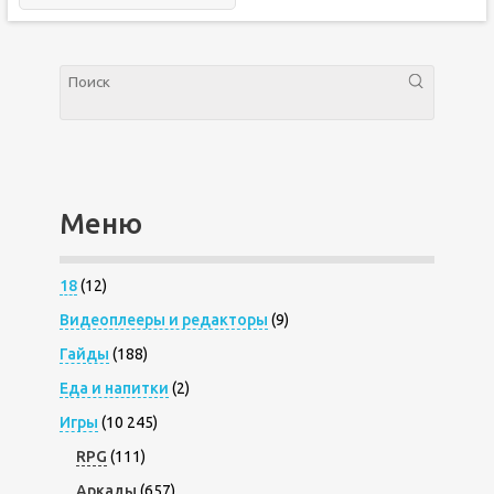
Меню
18
(12)
Видеоплееры и редакторы
(9)
Гайды
(188)
Еда и напитки
(2)
Игры
(10 245)
RPG
(111)
Аркады
(657)