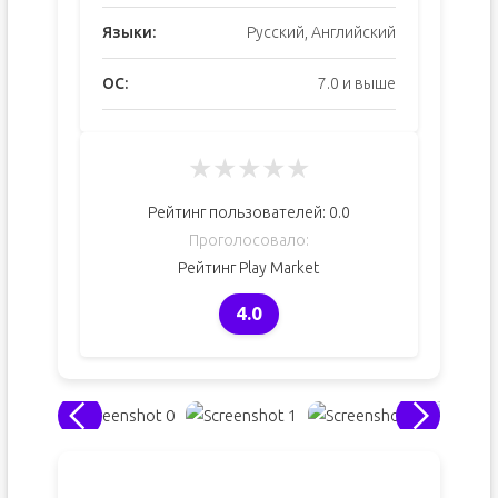
Языки:
Русский, Английский
ОС:
7.0 и выше
★
★
★
★
★
Рейтинг пользователей:
0.0
Проголосовало:
Рейтинг Play Market
4.0