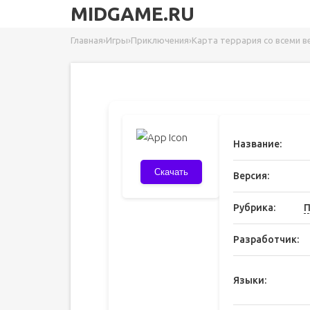
MIDGAME.RU
Главная
›
Игры
›
Приключения
›
Карта террария со всеми 
Название:
Скачать
Версия:
Рубрика:
П
Разработчик:
Языки: