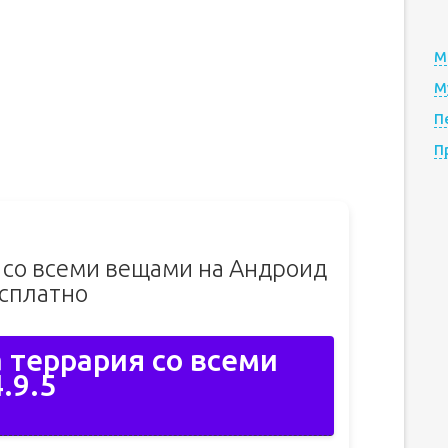
М
М
П
П
 со всеми вещами на Андроид
сплатно
 террария со всеми
.9.5