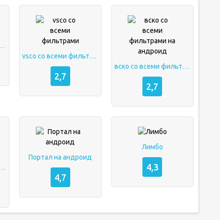
со всеми скинами
vsco со всеми фильтрами
вско со всеми фильтрами на андроид
2,7
2,7
Лимбо
Портал на андроид
4,3
для террарии на андроид
4,7