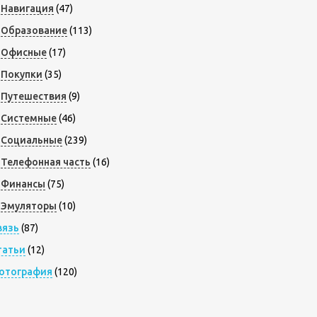
Навигация
(47)
Образование
(113)
Офисные
(17)
Покупки
(35)
Путешествия
(9)
Системные
(46)
Социальные
(239)
Телефонная часть
(16)
Финансы
(75)
Эмуляторы
(10)
вязь
(87)
татьи
(12)
отография
(120)