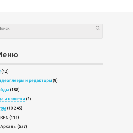
Меню
8
(12)
идеоплееры и редакторы
(9)
айды
(188)
да и напитки
(2)
гры
(10 245)
RPG
(111)
Аркады
(657)