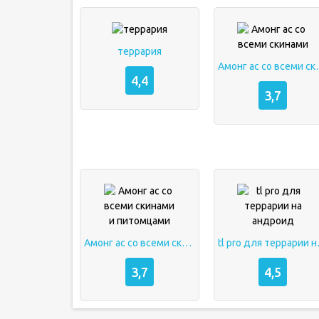
террария
Амонг ас 
4,4
3,7
Амонг ас со всеми скинами и питомцами
tl pro 
3,7
4,5