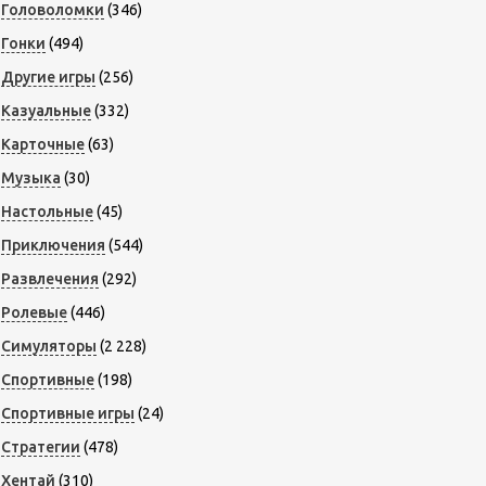
Головоломки
(346)
Гонки
(494)
Другие игры
(256)
Казуальные
(332)
Карточные
(63)
Музыка
(30)
Настольные
(45)
Приключения
(544)
Развлечения
(292)
Ролевые
(446)
Симуляторы
(2 228)
Спортивные
(198)
Спортивные игры
(24)
Стратегии
(478)
Хентай
(310)