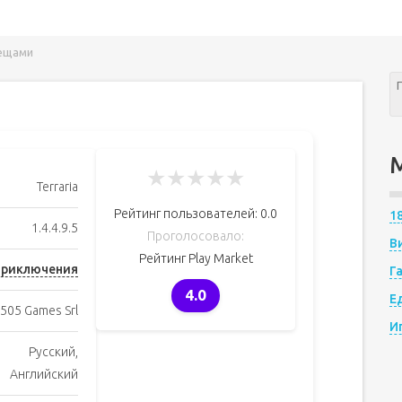
вещами
★
★
★
★
★
Terraria
Рейтинг пользователей:
0.0
1
1.4.4.9.5
Проголосовало:
В
Рейтинг Play Market
риключения
Г
4.0
Е
505 Games Srl
И
Русский,
Английский