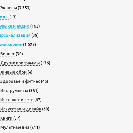
Экшены
(3 353)
оды
(13)
узыка и аудио
(162)
ерсонализация
(39)
риложение
(1 627)
Бизнес
(30)
Другие программы
(176)
Живые обои
(4)
Здоровье и фитнес
(45)
Инструменты
(351)
Интернет и сеть
(67)
Искусство и дизайн
(60)
Книги
(37)
Мультимедиа
(211)