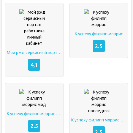
К успеху филипп моррис
2.5
Мой ржд сервисный портал работника личный кабинет
4,1
К успеху филипп моррис мод
К успеху филипп моррис последняя
2.5
2.5