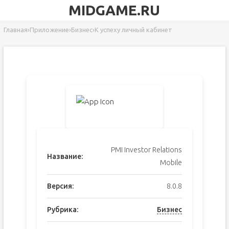
MIDGAME.RU
Главная
›
Приложение
›
Бизнес
›
К успеху личный кабинет
PMI Investor Relations
Название:
Mobile
Версия:
8.0.8
Рубрика:
Бизнес